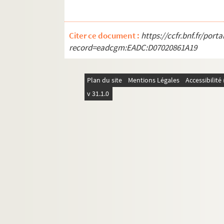
Citer ce document :
https://ccfr.bnf.fr/por
record=eadcgm:EADC:D07020861A19
Plan du site
Mentions Légales
Accessibilit
v 31.1.0