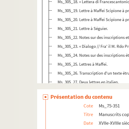
Ms_305_18. « Lettera di Francescantonio
Ms_305_19. Lettre à Maffei Scipione à pro
Ms_305_20. Lettre à Maffei Scipione à pro
Ms_305_21. Lettre à Séguier.
Ms_305_22. Notes sur des inscriptions et
Ms_305_23. « Dialogo // Fra' il M. Rdo Pre
Ms_305_24. Notes sur des inscriptions é
Ms_305_25. Lettres à Maffei.
Ms_305_26. Transcription d'un texte étr
Ms_305_27. Deux lettres en italien.
Ms_305_28. « Lettera di Mons. Freret da 
Présentation du contenu
Ms_305_29. Lettre à l'Abbé Pelliccia
Cote
Ms_75-351
Ms_305_30. Dissertazione di Annibale De
Titre
Manuscrits cop
Ms_305_31. « Nota delle Medaglie legato 
Date
XVIIe-XVIIIe siè
Ms_351. « Dissertation de Mr Fléchier, évêque