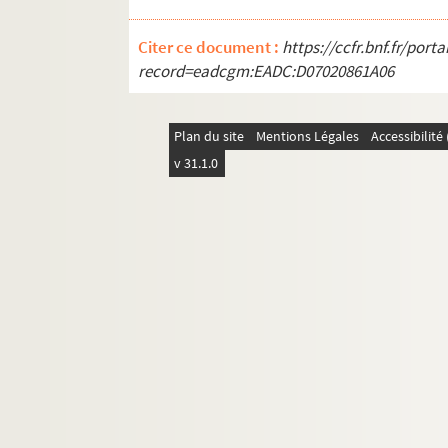
Citer ce document :
https://ccfr.bnf.fr/por
record=eadcgm:EADC:D07020861A06
Plan du site
Mentions Légales
Accessibilit
v 31.1.0