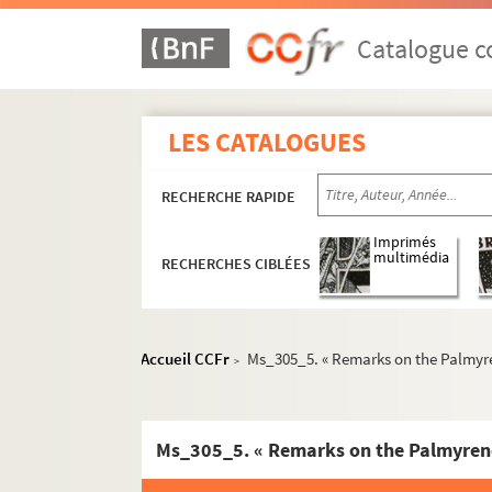
Catalogue co
LES CATALOGUES
RECHERCHE RAPIDE
Imprimés
multimédia
RECHERCHES CIBLÉES
Accueil CCFr
Ms_305_5. « Remarks on the Palmyren
>
Ms_76-1218. Travaux et papiers personnels d
Ms_75-351. Manuscrits copiés par Séguier.
Ms_305_5. « Remarks on the Palmyrene 
Ms_75. « Tables astronomiques de Mr Jac
Ms_85. « Catalogus Plantarum ».