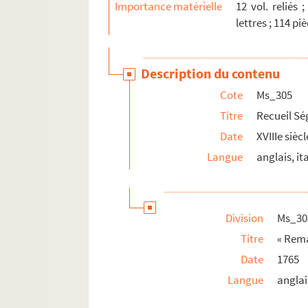
Importance matérielle
12 vol. reliés 
lettres ; 114 pi
Ms_61-459. Autres recueils Séguier
Ms_29-360. Manucrits René Séguier.
Description du contenu
Cote
Ms_305
Titre
Recueil Ség
Date
XVIIIe siècl
Langue
anglais, it
Division
Ms_30
Titre
« Rema
Date
1765
Langue
anglai