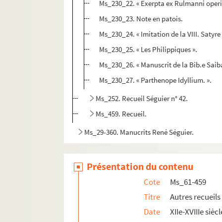
Ms_230_22. « Exerpta ex Rulmanni operib
Ms_230_23. Note en patois.
Ms_230_24. « Imitation de la VIII. Satyr
Ms_230_25. « Les Philippiques ».
Ms_230_26. « Manuscrit de la Bib.e Saiba
Ms_230_27. « Parthenope Idyllium. ».
Ms_252. Recueil Séguier n° 42.
Ms_459. Recueil.
Ms_29-360. Manucrits René Séguier.
Présentation du contenu
Cote
Ms_61-459
Titre
Autres recueils
Date
XIIe-XVIIIe siècl