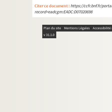
Citer ce document :
https://ccfr.bnf.fr/por
record=eadcgm:EADC:D07020698
Plan du site
Mentions Légales
Accessibilit
v 31.1.0