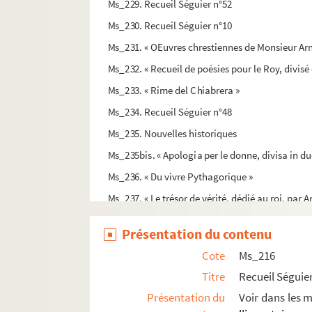
Ms_229. Recueil Séguier n°52
Ms_230. Recueil Séguier n°10
Ms_231. « OEuvres chrestiennes de Monsieur Arnau
Ms_232. « Recueil de poésies pour le Roy, divisé e
Ms_233. « Rime del Chiabrera »
Ms_234. Recueil Séguier n°48
Ms_235. Nouvelles historiques
Ms_235bis. « Apologia per le donne, divisa in du
Ms_236. « Du vivre Pythagorique »
Ms_237. « Le trésor de vérité, dédié au roi, par An
Ms_238. Lettres de Paris, donnant des nouvelles 
Présentation du contenu
Ms_239. « Syllabus, seu lexicum latino-turcicum
Cote
Ms_216
Ms_240. « Livre où sont contenues les estampes 
Titre
Recueil Séguier
Ms_241. « Des académies, première partie, par M
Présentation du
Voir dans les m
Ms_242. « Le parfait musulman, manuscrit in-fol