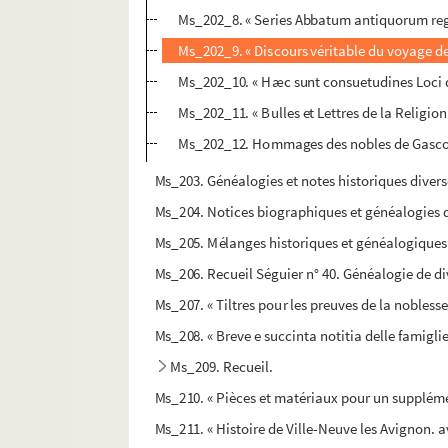
Ms_202_8. « Series Abbatum antiquorum regii 
Ms_202_9. « Discours véritable du voyage de M
Ms_202_10. « Hæc sunt consuetudines Loci 
Ms_202_11. « Bulles et Lettres de la Religio
Ms_202_12. Hommages des nobles de Gasc
Ms_203. Généalogies et notes historiques divers
Ms_204. Notices biographiques et généalogies de
Ms_205. Mélanges historiques et généalogiques
Ms_206. Recueil Séguier n° 40. Généalogie de di
Ms_207. « Tiltres pour les preuves de la nobles
Ms_208. « Breve e succinta notitia delle famigli
Ms_209. Recueil.
Ms_210. « Pièces et matériaux pour un supplémen
Ms_211. « Histoire de Ville-Neuve les Avignon. av