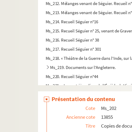
Ms_212. Mélanges venant de Séguier. Recueil n°
Ms_213. Mélanges venant de Séguier. Recueil n°
Ms_214. Recueil Séguier n°16
Ms_215. Recueil Séguier n° 25, venant de Grave
Ms_216. Recueil Séguier n° 38
Ms_217. Recueil Séguier n° 301
Ms_218. « Théâtre de la Guerre dans l'Inde, sur 
Ms_219. Documents sur l'Angleterre.
Ms_220. Recueil Séguier n°44
Ms_221. « Le quatrième livre de l'Énéide de Virgi
Ms_222. Imprimés et manuscrits.
Présentation du contenu
Ms_223. Traduction en français des Histoires va
Cote
Ms_202
Ms_224. Recueil Séguier n°46
Ancienne cote
13855
Ms_225. « Les amours de Dosiclès et Rodanthe, 
Titre
Copies de docu
Ms_226. Extraits par Séguier du commentaire de 