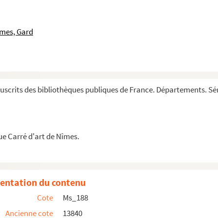
îmes, Gard
eiller du Roy, juge perpétuel des conventions de ...
André de Saint-Gilles, lieutenant et juge roy...
scrits des bibliothèques publiques de France. Départements. Sér
s le Siege de Montp.er Jusqu'a la Paix dernière ».
(1600-1622)
ue Carré d'art de Nîmes.
né, dédiée à ses Enfans. ».
res de la France à l'étranger, particulièrement en P...
entation du contenu
Monsieur le Prince et Mons.r d'Espernon. ».
Cote
Ms_188
ismes au sujet de L'[él]ection Consulaire de l'année ...
Ancienne cote
13840