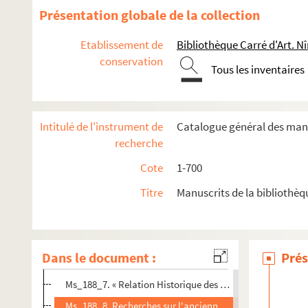
Ms_176-178. « Histoire de M. de Thou, réduite en fastes ».
Présentation globale de la collection
Ms_179-183. Œuvres diverses de Rulman.
Etablissement de
Bibliothèque Carré d'Art. N
Ms_184. « Antiquités et mémoires de Mr Pierre Leblanc, cons
conservation
Ms_185. « Continuation de l'inquizition faite par devant nous, 
Tous les inventaires
Ms_186. Recueil, ancien manuscrit d'Aubais n° 132.
Ms_187. Ancien manuscrit d'Aubais, n° 132. Recueil.
Intitulé de l'instrument de
Catalogue général des manu
Ms_188. Recueil n° 116 de d'Aubais.
recherche
Ms_188_1. « L'Histoire Secrete des affaires du temps depui
Cote
1-700
Ms_188_2. « Commentaire sur les Guerres de Hollande. » 
Titre
Manuscrits de la bibliothèq
Ms_188_3. Journal (1583-1586).
Ms_188_4. « Histoire Secrète de Theodore Agrippa d'Aubig
Ms_188_5. Mémoires du sieur de Serre-Liotaud, sur les guer
Dans le document :
Prés
Ms_188_6. « Relation du Siege de Saint-Affrique Fait par 
Ms_188_7. « Relation Historique des mouvemens arrives à N
Ms_188_8. Recherches sur l'ancienne histoire de Nîmes.