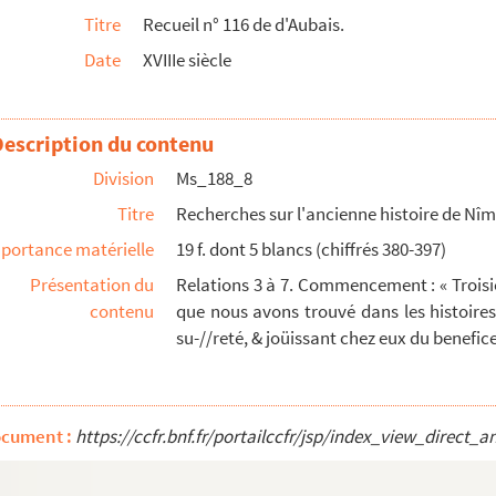
Titre
Recueil n° 116 de d'Aubais.
aville intendant de cette province en l'annee 162...
Date
XVIIIe siècle
non de Baville, intendant de cette province, en l'ann...
u des Camisards, par M. Charles Joseph de La Ba...
Description du contenu
bbé Valette, p[rieur] d[e] B[ernis]. ».
Division
Ms_188_8
r un capitaine de cavalerie réformé ».
Titre
Recherches sur l'ancienne histoire de Nîm
portance matérielle
19 f. dont 5 blancs (chiffrés 380-397)
s XIV, de 1692 à 1714 ; composés de récits sép...
Présentation du
Relations 3 à 7. Commencement : « Trois
contenu
que nous avons trouvé dans les histoires...
ons concernant les Protestants.
su-//reté, & joüissant chez eux du benefice 
ique de S. Jean, religieuse de Port-Royal-des-C...
ocument :
https://ccfr.bnf.fr/portailccfr/jsp/index_view_dire
milles françaises.