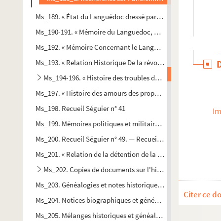
Ms_189. « État du Languédoc dressé par Mr de Lamoignon de B
Ms_190-191. « Mémoire du Languedoc, dressé par Mr de Lamoig
Ms_192. « Mémoire Concernant le Languedoc ».
Ms_193. « Relation Historique De la révolte des Fanatiques o
Ms_194-196. « Histoire des troubles des Cévennes, par M. l'a
Ms_197. « Histoire des amours des prophètes des Cévennes, pa
Ms_198. Recueil Séguier n° 41
Im
Ms_199. Mémoires politiques et militaires sur le règne de Loui
Ms_200. Recueil Séguier n° 49. — Recueil d'édits et déclarati
Ms_201. « Relation de la détention de la révérende mère Angél
Ms_202. Copies de documents sur l'histoire du Languedoc.
Ms_203. Généalogies et notes historiques diverses.
Citer ce d
Ms_204. Notices biographiques et généalogies de plusieurs fa
Ms_205. Mélanges historiques et généalogiques.