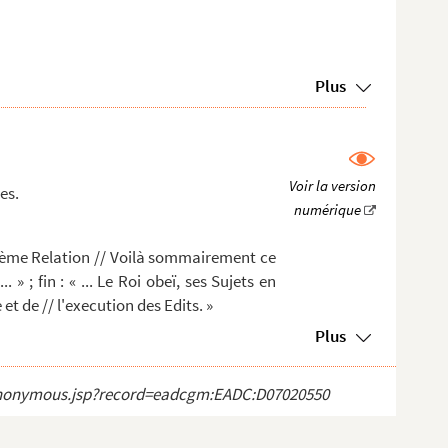
Plus
es.
ième Relation // Voilà sommairement ce
 » ; fin : « ... Le Roi obeï, ses Sujets en
et de // l'execution des Edits. »
Plus
ct_anonymous.jsp?record=eadcgm:EADC:D07020550