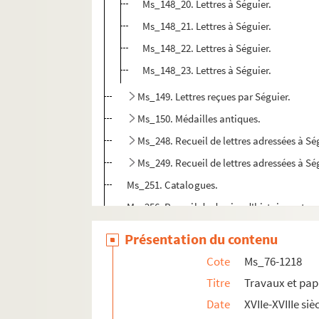
Ms_148_20. Lettres à Séguier.
Ms_148_21. Lettres à Séguier.
Ms_148_22. Lettres à Séguier.
Ms_148_23. Lettres à Séguier.
Ms_149. Lettres reçues par Séguier.
Ms_150. Médailles antiques.
Ms_248. Recueil de lettres adressées à Sé
Ms_249. Recueil de lettres adressées à Sé
Ms_251. Catalogues.
Ms_256. Recueil de dessins d'histoire nature
Ms_284. Listes des personnes de distinctio
Présentation du contenu
Ms_285. « Catalogue des livres de J. Françoi
Cote
Ms_76-1218
Ms_286. « Catalogue des collections d'histoi
Titre
Travaux et pap
Ms_287. « Mœurs, coutumes et commerce des 
Date
XVIIe-XVIIIe siè
Ms_296. Recueil d'inscriptions et extraits