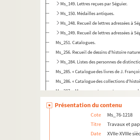
Ms_149. Lettres reçues par Séguier.
Ms_150. Médailles antiques.
Ms_248. Recueil de lettres adressées à Sé
Ms_249. Recueil de lettres adressées à Sé
Ms_251. Catalogues.
Ms_256. Recueil de dessins d'histoire nature
Ms_284. Listes des personnes de distinctio
Ms_285. « Catalogue des livres de J. Françoi
Ms_286. « Catalogue des collections d'histoi
Ms_287. « Mœurs, coutumes et commerce des 
Ms_296. Recueil d'inscriptions et extraits
Présentation du contenu
Ms_297. « Notes prises par M. Séguier pendan
Cote
Ms_76-1218
Ms_299. Notes sur la langue hébraïque.
Titre
Travaux et pap
Ms_304. Amphithéâtre de Nîmes.
Date
XVIIe-XVIIIe siè
Ms_309. Lettres au docteur Allione de Turin.