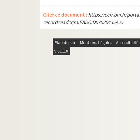
Ms_823. « Bibliotheca Botanica, sive Catal
Citer ce document :
Ms_1218. Ecrits de la main de Séguier trouvé
https://ccfr.bnf.fr/por
record=eadcgm:EADC:D07020435A25
Ms_75-351. Manuscrits copiés par Séguier.
Ms_61-459. Autres recueils Séguier
Plan du site
Mentions Légales
Accessibilit
Ms_29-360. Manucrits René Séguier.
v 31.1.0