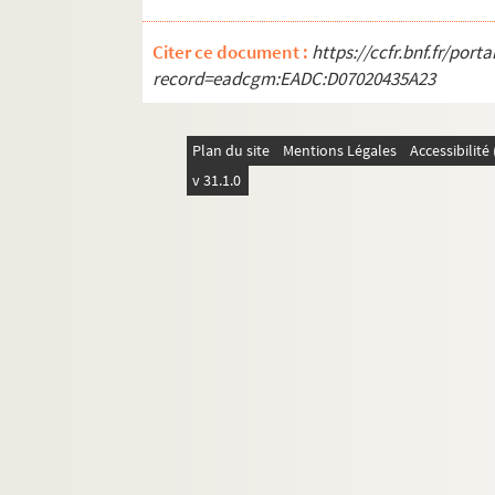
Ms_538. « Plan de La ville de Nismes En L'ann
Citer ce document :
Ms_540. « Plan de la Fontaine de Nismes et 
https://ccfr.bnf.fr/por
record=eadcgm:EADC:D07020435A23
Ms_823. « Bibliotheca Botanica, sive Catal
Ms_1218. Ecrits de la main de Séguier trouvé
Plan du site
Mentions Légales
Accessibilit
Ms_75-351. Manuscrits copiés par Séguier.
v 31.1.0
Ms_61-459. Autres recueils Séguier
Ms_29-360. Manucrits René Séguier.