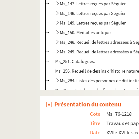
Ms_147. Lettres reçues par Séguier.
Ms_148. Lettres reçues par Séguier.
Ms_149. Lettres reçues par Séguier.
Ms_150. Médailles antiques.
Ms_248. Recueil de lettres adressées à Sé
Ms_249. Recueil de lettres adressées à Sé
Ms_251. Catalogues.
Ms_256. Recueil de dessins d'histoire nature
Ms_284. Listes des personnes de distinctio
Ms_285. « Catalogue des livres de J. Françoi
Ms_286. « Catalogue des collections d'histoi
Présentation du contenu
Ms_287. « Mœurs, coutumes et commerce des 
Cote
Ms_76-1218
Ms_296. Recueil d'inscriptions et extraits
Titre
Travaux et pap
Ms_297. « Notes prises par M. Séguier pendan
Date
XVIIe-XVIIIe siè
Ms_299. Notes sur la langue hébraïque.