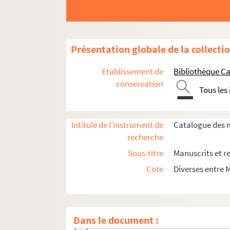
Ms_125. Recueil Séguier n° 19.
Ms_129. Recueil Séguier n° 191, renferma
Ms_132. Correspondance entre Séguier et 
Présentation globale de la collecti
Ms_134. Note de Séguier sur la vie de Maffei
Etablissement de
Bibliothèque Ca
Ms_135-150. Lettres reçues par Séguier de 1
conservation
Tous les
Ms_135. Lettres reçues par Séguier.
Ms_136. Lettres reçues par Séguier.
Intitulé de l'instrument de
Catalogue des m
Ms_137. Lettres reçues par Séguier.
recherche
Ms_138. Lettres reçues par Séguier.
Sous-titre
Manuscrits et r
Ms_139. Lettres adressées à Séguier.
Cote
Diverses entre 
Ms_140. Lettres adressées à Séguier.
Ms_141. Lettres reçues par Séguier.
Ms_142. Lettres reçues par Séguier.
Dans le document :
Ms_142_1. Lettre à Friedrich Schmidt.