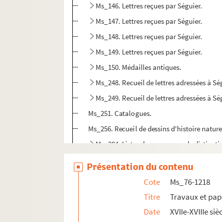
Ms_146. Lettres reçues par Séguier.
Ms_147. Lettres reçues par Séguier.
Ms_148. Lettres reçues par Séguier.
Ms_149. Lettres reçues par Séguier.
Ms_150. Médailles antiques.
Ms_248. Recueil de lettres adressées à Sé
Ms_249. Recueil de lettres adressées à Sé
Ms_251. Catalogues.
Ms_256. Recueil de dessins d'histoire nature
Ms_284. Listes des personnes de distinctio
Ms_285. « Catalogue des livres de J. Françoi
Présentation du contenu
Ms_286. « Catalogue des collections d'histoi
Cote
Ms_76-1218
Ms_287. « Mœurs, coutumes et commerce des 
Titre
Travaux et pap
Ms_296. Recueil d'inscriptions et extraits
Date
XVIIe-XVIIIe siè
Ms_297. « Notes prises par M. Séguier pendan