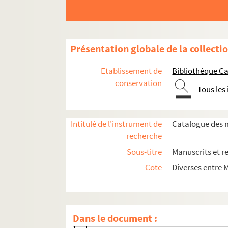
Ms_124. Recueil Séguier n° 17.
Ms_125. Recueil Séguier n° 19.
Ms_129. Recueil Séguier n° 191, renferma
Présentation globale de la collecti
Ms_132. Correspondance entre Séguier et 
Etablissement de
Bibliothèque Ca
Ms_134. Note de Séguier sur la vie de Maffei
conservation
Tous les
Ms_135-150. Lettres reçues par Séguier de 1
Ms_135. Lettres reçues par Séguier.
Intitulé de l'instrument de
Catalogue des m
Ms_136. Lettres reçues par Séguier.
recherche
Ms_137. Lettres reçues par Séguier.
Sous-titre
Manuscrits et r
Ms_138. Lettres reçues par Séguier.
Cote
Diverses entre 
Ms_139. Lettres adressées à Séguier.
Ms_139_1. Lettre à Séguier.
Ms_139_2. Lettres à Séguier.
Dans le document :
Ms_139_3. Lettre à Séguier.