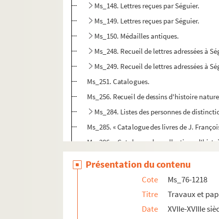
Ms_148. Lettres reçues par Séguier.
Ms_149. Lettres reçues par Séguier.
Ms_150. Médailles antiques.
Ms_248. Recueil de lettres adressées à Sé
Ms_249. Recueil de lettres adressées à Sé
Ms_251. Catalogues.
Ms_256. Recueil de dessins d'histoire nature
Ms_284. Listes des personnes de distinctio
Ms_285. « Catalogue des livres de J. Françoi
Ms_286. « Catalogue des collections d'histoi
Ms_287. « Mœurs, coutumes et commerce des 
Présentation du contenu
Ms_296. Recueil d'inscriptions et extraits
Cote
Ms_76-1218
Ms_297. « Notes prises par M. Séguier pendan
Titre
Travaux et pap
Ms_299. Notes sur la langue hébraïque.
Date
XVIIe-XVIIIe siè
Ms_304. Amphithéâtre de Nîmes.