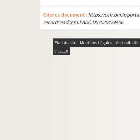
Ms_540. « Plan de la Fontaine de Nismes et 
Citer ce document :
Ms_823. « Bibliotheca Botanica, sive Catal
https://ccfr.bnf.fr/por
record=eadcgm:EADC:D07020429A06
Ms_1218. Ecrits de la main de Séguier trouvé
Ms_75-351. Manuscrits copiés par Séguier.
Plan du site
Mentions Légales
Accessibilit
Ms_61-459. Autres recueils Séguier
v 31.1.0
Ms_29-360. Manucrits René Séguier.