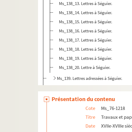
Ms_138_13. Lettres à Séguier.
Ms_138_14. Lettres à Séguier.
Ms_138_15. Lettres à Séguier.
Ms_138_16. Lettres à Séguier.
Ms_138_17. Lettres à Séguier.
Ms_138_18. Lettres à Séguier.
Ms_138_19. Lettres à Séguier.
Ms_138_20. Lettre à Séguier.
Ms_139. Lettres adressées à Séguier.
Ms_140. Lettres adressées à Séguier.
Ms_141. Lettres reçues par Séguier.
Présentation du contenu
Ms_142. Lettres reçues par Séguier.
Cote
Ms_76-1218
Ms_143. Lettres reçues par Séguier.
Titre
Travaux et pap
Ms_144. Lettres à Séguier.
Date
XVIIe-XVIIIe siè