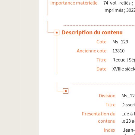
Importance matérielle
74 vol. reliés 
Ms_150. Médailles antiques.
imprimés ; 3027
Ms_248. Recueil de lettres adressées à Sé
Ms_249. Recueil de lettres adressées à Sé
Description du contenu
Ms_251. Catalogues.
Cote
Ms_129
Ms_256. Recueil de dessins d'histoire nature
Ancienne cote
13810
Ms_284. Listes des personnes de distinctio
Titre
Recueil Sé
Ms_285. « Catalogue des livres de J. Françoi
Date
XVIIIe siècl
Ms_286. « Catalogue des collections d'histoi
Ms_287. « Mœurs, coutumes et commerce des 
Ms_296. Recueil d'inscriptions et extraits
Division
Ms_12
Ms_297. « Notes prises par M. Séguier pendan
Titre
Disser
Ms_299. Notes sur la langue hébraïque.
Présentation du
Lue à 
contenu
le 23 
Ms_304. Amphithéâtre de Nîmes.
Index
Jean-
Ms_309. Lettres au docteur Allione de Turin.