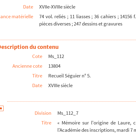
Date
XVIIe-XVIIIe siècle
n de la descente des Anglois à Cancale »
ance matérielle
74 vol. reliés ; 11 liasses ; 36 cahiers ; 14156
on-Carrée.
pièces diverses ; 247 dessins et gravures
mes.
ison-Carrée de Nismes, avec l'inscription découverte...
Description du contenu
Cote
Ms_112
Ancienne cote
13804
cules de Séguier.
Titre
Recueil Séguier n° 5.
e dessin des trous qui sont au fronton de la Maison-Ca...
Date
XVIIIe siècle
Division
Ms_112_7
Titre
« Mémoire sur l'origine de Laure, 
l'Académie des inscriptions, mardi 7 