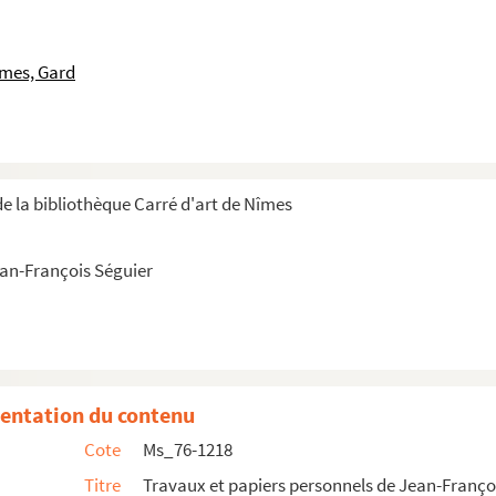
îmes, Gard
s par Séguier à Vérone, Ravenne, etc.
e la bibliothèque Carré d'art de Nîmes
ean-François Séguier
t, écrits par ledit sieur, et l'abrégé de sa vie en MS c...
 Mauvissiere de ce qu'il a fait pour le service des roys...
rville de Saint-Quentin avec des réponses autographes de R...
à Monsieur l'abbé Bourol sur son histoire manuscrite généa...
entation du contenu
Arles, durant les guerres civiles du royaume de France ...
Cote
Ms_76-1218
tate et territorio quondam sitis
Titre
Travaux et papiers personnels de Jean-Franço
par Pétrarque, ouvrage de M. Ménard, lu à l'Académie des ...