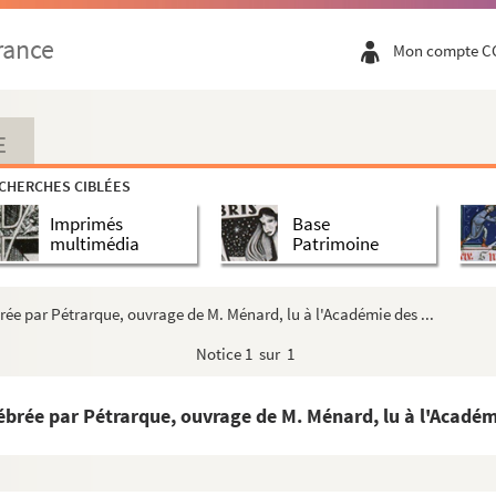
rance
Mon compte C
 M DCC XXIII ».
indigitavit Cl. Vir Anton. de Jussieu M. D. &c An...
cumque generis, quæ in Bibliotheca Regia Parisiensi a...
E
alogue de tous les livres qui traitent de la conn...
CHERCHES CIBLÉES
Imprimés
Base
multimédia
Patrimoine
tions sur quelques plantes et autres objets d'histoi...
rée par Pétrarque, ouvrage de M. Ménard, lu à l'Académie des ...
Notice
1 sur 1
ébrée par Pétrarque, ouvrage de M. Ménard, lu à l'Académi