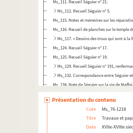
Ms_111. Recueil Séguier n° 21.
Ms_112. Recueil Séguier n° 5.
Ms_115. Notes et mémoires sur les réparati
Ms_116. Recueil de planches sur le temple 
Ms_117. « Dessins des trous qui sont à la 
Ms_124. Recueil Séguier n° 17.
Ms_125. Recueil Séguier n° 19.
Ms_129. Recueil Séguier n° 191, renferma
Ms_132. Correspondance entre Séguier et 
Ms_134. Note de Séguier sur la vie de Maffei
Ms_135-150. Lettres reçues par Séguier de 1
Présentation du contenu
Ms_135. Lettres reçues par Séguier.
Cote
Ms_76-1218
Ms_136. Lettres reçues par Séguier.
Titre
Travaux et pap
Ms_137. Lettres reçues par Séguier.
Date
XVIIe-XVIIIe siè
Ms_138. Lettres reçues par Séguier.