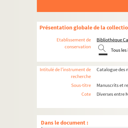
Présentation globale de la collecti
Etablissement de
Bibliothèque Ca
conservation
Tous les
Ms_76-1218. Travaux et papiers personnels de 
Ms_76. Observations météorologiques faites
Intitulé de l'instrument de
Catalogue des m
Ms_80. Recueil Séguier n° 6.
recherche
Ms_81. Recueil Séguier n° 31.
Sous-titre
Manuscrits et r
Ms_83. « Catalogus plantarum horti regii Par
Cote
Diverses entre 
Ms_84. « Catalogus Plantarum Horti Regii Par
Ms_86. « Catalogus Iconum Plantarum et An
Ms_87. « Bibliotheque de Botanique et d'Agri
Dans le document :
Ms_89. Notes diverses d'histoire naturelle