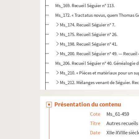
Ms_169. Recueil Séguier n° 113.
Ms_172. « Tractatus novus, quem Thomas Goo
Ms_174. Recueil Séguier n° 7.
Ms_175. Recueil Séguier n° 26.
Ms_198. Recueil Séguier n° 41.
Ms_200. Recueil Séguier n° 49. — Recueil 
Ms_206. Recueil Séguier n° 40. Généalogie d
Ms_210. « Pièces et matériaux pour un su
Ms_212. Mélanges venant de Séguier. Recu
Ms_213. Mélanges venant de Séguier. Recueil
Ms_214. Recueil Séguier n° 16.
Présentation du contenu
Ms_215. Recueil Séguier n° 25, venant de Gr
Cote
Ms_61-459
Ms_216. Recueil Séguier n° 38.
Titre
Autres recueils
Ms_217. Recueil Séguier n° 301.
Date
XIIe-XVIIIe siècl