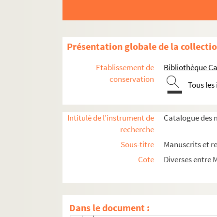
Ms_61. Recueil Séguier n° 14.
Ms_66. Recueil Séguier n° 18.
Ms_72. Recueil Séguier n° 4.
Présentation globale de la collecti
Ms_72_1. « Usages de l'horloge tant de ce
Etablissement de
Bibliothèque Ca
Ms_72_2. Art de Conserver les belles Pei
conservation
Tous les
Ms_72_3. Cadrans solaires.
Ms_72_4. « Table qui montre a quelle heur
Intitulé de l'instrument de
Catalogue des m
Ms_72_5. Divers problèmes de géométrie 
recherche
Ms_72_6. Écrits sur diverses machines.
Sous-titre
Manuscrits et r
Ms_72_6_1. « Telescopium. De materi
Cote
Diverses entre 
Ms_72_6_2. « Observations, disaac d
Ms_72_6_3. « Plan des ecluses qui do
Ms_72_6_4. « Pompe excellente ».
Dans le document :
Ms_72_6_5. « Observations de Ramelli 