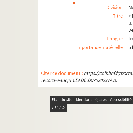
Division
M
Titre
« 
l
ve
Langue
fr
Importance matérielle
5 
Citer ce document :
https://ccfr.bnf.fr/por
record=eadcgm:EADC:D07020297A16
Plan du site
Mentions Légales
Accessibilit
v 31.1.0