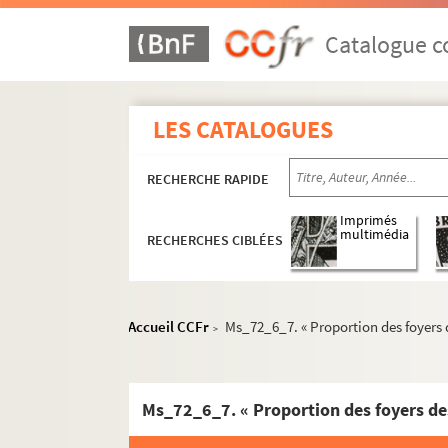
Catalogue co
LES CATALOGUES
RECHERCHE RAPIDE
Imprimés
multimédia
RECHERCHES CIBLÉES
Accueil CCFr
Ms_72_6_7. « Proportion des foyers de
>
Ms_76-1218. Travaux et papiers personnels d
Ms_75-351. Manuscrits copiés par Séguier.
Ms_61-459. Autres recueils Séguier