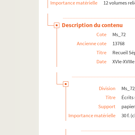
Ms_230. Recueil Séguier n° 10.
Importance matérielle
12 volumes reli
Ms_252. Recueil Séguier n° 42.
Ms_459. Recueil.
Description du contenu
Ms_29-360. Manucrits René Séguier.
Cote
Ms_72
Ancienne cote
13768
Titre
Recueil Ség
Date
XVIe-XVIIIe
Division
Ms_72
Titre
Écrits
Support
papie
Importance matérielle
30 f. (