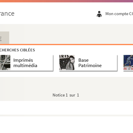
rance
Mon compte C
E
CHERCHES CIBLÉES
Imprimés
Base
multimédia
Patrimoine
Notice
1 sur 1