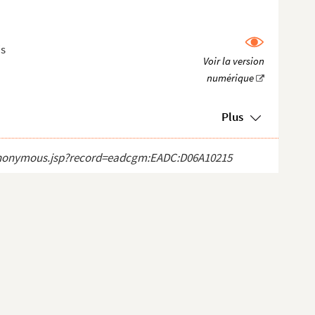
is
Plus
ct_anonymous.jsp?record=eadcgm:EADC:D06A10215