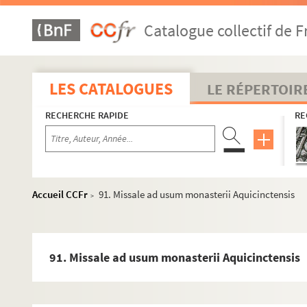
63. [Titre absent ou non renseigné]
Catalogue collectif de F
64. [Titre absent ou non renseigné]
65. « Summa magistri Willelmi Altisiodorensis de officiis e
66. Tractatus de Exorcizationibus
LES CATALOGUES
LE RÉPERTOIR
67. « Pontificale » ad usum Ecclesiarum Anglicanarum
RECHERCHE RAPIDE
RE
68. Rituale monasticum ad usum monasterii Marchianens
69. [Titre absent ou non renseigné]
70. Rituale ad usum monasterii Marchianensis
71. Formulæ quorumdam Exorcismorum
Accueil CCFr
91. Missale ad usum monasterii Aquicinctensis
>
72. Rituale Benedictinum
73. Rituale Benedictinum ad usum monasterii Aquicincte
74. Rituale ad usum fratrum minorum Capucinorum
91. Missale ad usum monasterii Aquicinctensis
75. Proprium ad usum monasterii Marchianensis
76. Officia propria ecclesiæ Marchianensis