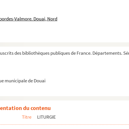
sbordes-Valmore. Douai, Nord
am novi officii redactum »
scrits des bibliothèques publiques de France. Départements. Sér
que municipale de Douai
entation du contenu
Titre
LITURGIE
u