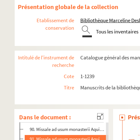
77. Proprium ad usum monasterii Marchianensis
Présentation globale de la collection
78. Proprium ad usum monasterii Marchianensis
Etablissement de
Bibliothèque Marceline De
79. Proprium festorum monasterii Marchianensis
conservation
Tous les inventaires
80. « Proprium festorum monasterii Aquiscinctini ad form
81. Missale ad usum monasterii Marchianensis
82. Missale Marchianense
Intitulé de l'instrument de
Catalogue général des manu
83. Missale ad usum monasterii Marchianensis
recherche
84. Missale ad usum monasterii Marchianensis
Cote
1-1239
85. Missale Marchianense
Titre
Manuscrits de la bibliothè
86. Missale ad usum monasterii Marchianensis
87. Missale Marchianense
88. Missale ad usum monasterii Marchianensis
Dans le document :
Prés
89. Missale Marchianense
90. Missale ad usum monasterii Aquicinctensis cum cant
91. Missale ad usum monasterii Aquicinctensis