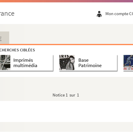
rance
Mon compte C
cclesiasticis »
E
CHERCHES CIBLÉES
is
Imprimés
Base
multimédia
Patrimoine
Notice
1 sur 1
nsis