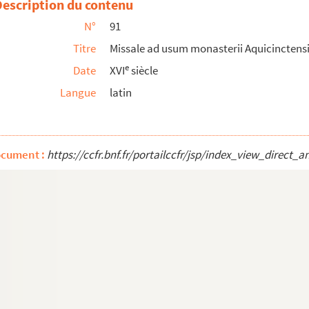
Description du contenu
N°
91
Titre
Missale ad usum monasterii Aquicinctens
e
Date
XVI
siècle
Langue
latin
archianensis
ocument :
https://ccfr.bnf.fr/portailccfr/jsp/index_view_dire