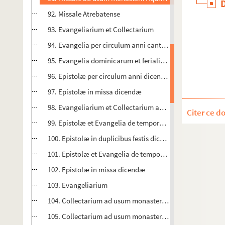
92. Missale Atrebatense
93. Evangeliarium et Collectarium
94. Evangelia per circulum anni cantanda
95. Evangelia dominicarum et ferialium dierum
96. Epistolæ per circulum anni dicendæ
97. Epistolæ in missa dicendæ
98. Evangeliarium et Collectarium ad usum monasterii M
Citer ce d
99. Epistolæ et Evangelia de tempore et de sanctis
100. Epistolæ in duplicibus festis dicendæ
101. Epistolæ et Evangelia de tempore et sanctis
102. Epistolæ in missa dicendæ
103. Evangeliarium
104. Collectarium ad usum monasterii Marchianensis
105. Collectarium ad usum monasterii Marchianensis