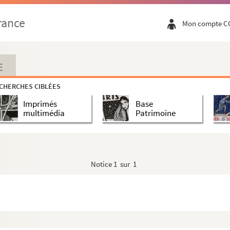
de Abbatisvilla
rance
Mon compte C
natis, numero centum septuaginta quinque
E
CHERCHES CIBLÉES
Imprimés
Base
odum meditationis. Et primo quedam preambula ...
multimédia
Patrimoine
it « Abel dicitur principium ecclesiæ tribu...
Notice
1 sur 1