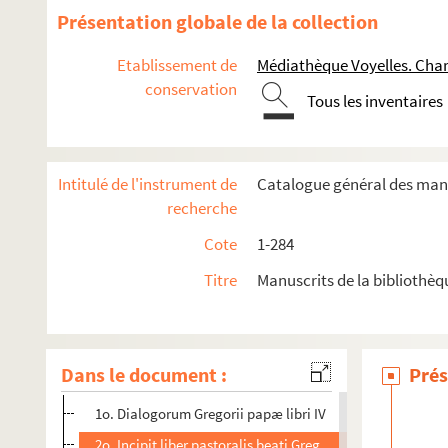
232. Antiphonarium
Présentation globale de la collection
233. (Recueil)
Etablissement de
Médiathèque Voyelles. Char
234. (Recueil)
conservation
235. Ludolphi Saxonici vita Christi
Tous les inventaires
236. (Recueil)
237. Petri Rigæ Aurora
Intitulé de l'instrument de
Catalogue général des manu
238. (Recueil)
recherche
239. B. Hilarii expositio super psalmos
Cote
1-284
240. (Recueil)
Titre
Manuscrits de la bibliothèq
241. Psalterium cum glossa incipiente : «
Beatus vir
cui omnia
242. Incipit expositio Haimonis in libro apocalypsis Jhesu Chr
243. Missale Præmonstratense
Dans le document :
Prés
244. (Recueil)
1o. Dialogorum Gregorii papæ libri IV
2o. Incipit liber pastoralis beati Gregorii pape