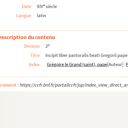
e
Date
XIV
siècle
Langue
latin
et utiles ac notabiles valde a quodam sanctissim...
m patrum quas de greco in latinum transtulit b...
Description du contenu
o
Division
2
ro Jacobo de Vitriaco, episcopo Aconensi
Titre
Incipit liber pastoralis beati Gregorii pape
Index
Grégoire le Grand (saint), pape
[Auteur]
P
sancti Johannis
ocument :
https://ccfr.bnf.fr/portailccfr/jsp/index_view_dire
tionibus