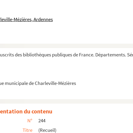
leville-Mézières, Ardennes
scrits des bibliothèques publiques de France. Départements. Sér
ue municipale de Charleville-Mézières
 optata succedunt »
isti
entation du contenu
N°
244
Titre
(Recueil)