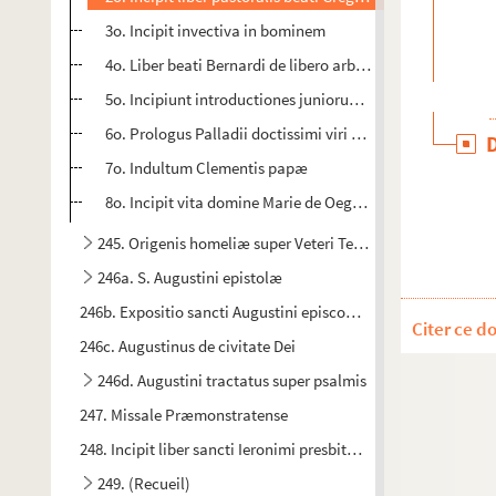
3o. Incipit invectiva in bominem
4o. Liber beati Bernardi de libero arbitrio
5o. Incipiunt introductiones juniorum religiosorum bone 
6o. Prologus Palladii doctissimi viri super vitas sanctoru
7o. Indultum Clementis papæ
8o. Incipit vita domine Marie de Oegnies, edita a magist
245. Origenis homeliæ super Veteri Testamento
246a. S. Augustini epistolæ
246b. Expositio sancti Augustini episcopi super evangelium 
Citer ce d
246c. Augustinus de civitate Dei
246d. Augustini tractatus super psalmis
247. Missale Præmonstratense
248. Incipit liber sancti Ieronimi presbiteri de hebraycis ques
249. (Recueil)