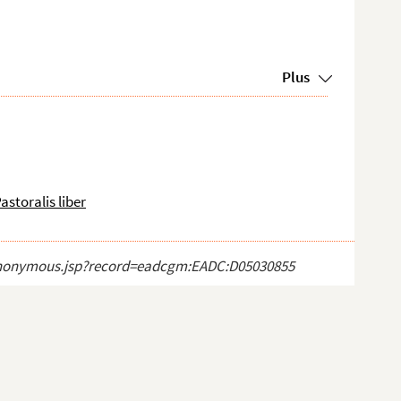
Plus
astoralis liber
ct_anonymous.jsp?record=eadcgm:EADC:D05030855