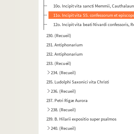
10o. Incipit vita sancti Memmii, Cauthalaun
11o. Incipit vita SS. confessorum et episcopo
12o. Incipit vita beati Nivardi confessoris
230. (Recueil)
231. Antiphonarium
232. Antiphonarium
233. (Recueil)
234. (Recueil)
235. Ludolphi Saxonici vita Christi
236. (Recueil)
237. Petri Rigæ Aurora
238. (Recueil)
239. B. Hilarii expositio super psalmos
240. (Recueil)