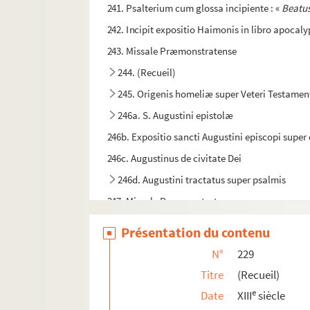
241. Psalterium cum glossa incipiente : «
Beatus
242. Incipit expositio Haimonis in libro apocaly
243. Missale Præmonstratense
244. (Recueil)
245. Origenis homeliæ super Veteri Testamen
246a. S. Augustini epistolæ
246b. Expositio sancti Augustini episcopi supe
246c. Augustinus de civitate Dei
246d. Augustini tractatus super psalmis
247. Missale Præmonstratense
248. Incipit liber sancti Ieronimi presbiteri de 
Présentation du contenu
249. (Recueil)
N°
229
250. Corpus logicæ et dialecticæ in quo con
Titre
(Recueil)
251. Casus Bernardi super Decreto
e
Date
XIII
siècle
252. Omeliæ beati Johannis Crisostomi in ævang