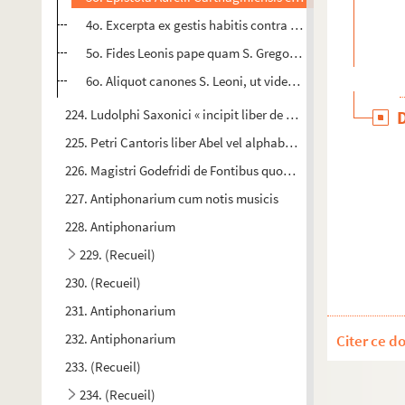
4o. Excerpta ex gestis habitis contra Pelagium hereticum et
5o. Fides Leonis pape quam S. Gregorius in epistolis suis mi
6o. Aliquot canones S. Leoni, ut videtur, adscribendi
224. Ludolphi Saxonici « incipit liber de vita Christi per m
225. Petri Cantoris liber Abel vel alphabetum theologiæ. Incip
226. Magistri Godefridi de Fontibus quodlibeta
227. Antiphonarium cum notis musicis
228. Antiphonarium
229. (Recueil)
230. (Recueil)
231. Antiphonarium
232. Antiphonarium
Citer ce d
233. (Recueil)
234. (Recueil)