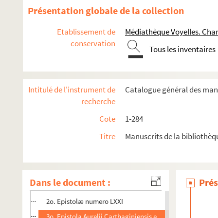
212. S. Ambrosii opera
Présentation globale de la collection
213. Passiones et vitæ sanctorum
Etablissement de
Médiathèque Voyelles. Char
214. Passiones ac vitæ sanctorum
conservation
215. Chronique française des choses advenues depuis le com
Tous les inventaires
216. In nomine Domini incipit codex a beato Hysidoro, Spanen
217. Incipit expositio Bede presbiteri super Marcum
Intitulé de l'instrument de
Catalogue général des manu
218. Incipit summa festivalium sermonum magistri Johannis 
recherche
219. Homiliæ Gregorii papæ super evangeliis
Cote
1-284
220. Sermones beati Petri Chrysologi, archyepiscopi Raven
Titre
Manuscrits de la bibliothèq
221. Joh. Cassiani opera
222. (Recueil)
223. Leonis papæ opera
Dans le document :
Prés
1o. Homiliæ numero XCI
2o. Epistolæ numero LXXI
3o. Epistola Aurelii Carthaginiensis episcopi ad omnes e