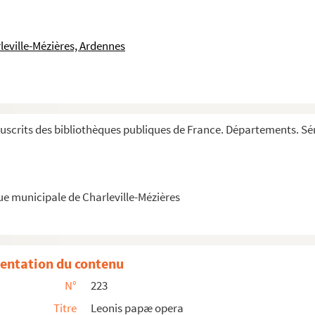
leville-Mézières, Ardennes
mencement du monde jusqu'à la naissance de Jésu...
se episcopo, de quinque libris Moysi ceteroru...
scrits des bibliothèques publiques de France. Départements. Sér
de Abbatisvilla
natis, numero centum septuaginta quinque
ue municipale de Charleville-Mézières
entation du contenu
N°
223
Titre
Leonis papæ opera
piscopos per Bizanzenam et Arzigintanam provinti...