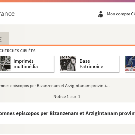
rance
Mon compte C
E
CHERCHES CIBLÉES
Imprimés
Base
multimédia
Patrimoine
 omnes episcopos per Bizanzenam et Arzigintanam provinti...
Notice
1 sur 1
d omnes episcopos per Bizanzenam et Arzigintanam provint