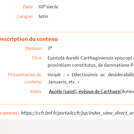
e
Date
XII
siècle
 alia ex libellis ejus quæ in Palestina sibi ...
Langue
latin
rabiliter laudat ita dicens : « Quisquis fid...
odum meditationis. Et primo quedam preambula ...
Description du contenu
o
it « Abel dicitur principium ecclesiæ tribu...
Division
3
Titre
Epistola Aurelii Carthaginiensis episco
provintiam constitutos, de damnatione Pe
Présentation du
Incipit : « Dilectissimis ac desiderabi
contenu
Januario, etc. »
Index
Aurèle (saint), évêque de Carthage
[Auteu
ocument :
https://ccfr.bnf.fr/portailccfr/jsp/index_view_dire