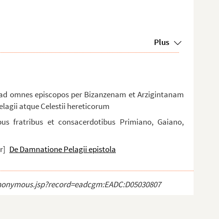
Plus
pi ad omnes episcopos per Bizanzenam et Arzigintanam
lagii atque Celestii hereticorum
libus fratribus et consacerdotibus Primiano, Gaiano,
r]
De Damnatione Pelagii epistola
ct_anonymous.jsp?record=eadcgm:EADC:D05030807