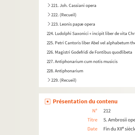
221. Joh. Cassiani opera
222. (Recueil)
223. Leonis papæ opera
224. Ludolphi Saxonici « incipit liber de vita 
225. Petri Cantoris liber Abel vel alphabetum the
226. Magistri Godefridi de Fontibus quodlibeta
227. Antiphonarium cum notis musicis
228. Antiphonarium
229. (Recueil)
230. (Recueil)
231. Antiphonarium
Présentation du contenu
232. Antiphonarium
N°
212
233. (Recueil)
Titre
S. Ambrosii op
234. (Recueil)
e
Date
Fin du XII
siècl