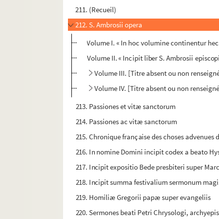
211. (Recueil)
212. S. Ambrosii opera
Volume I. « In hoc volumine continentur hec :
Volume II. « Incipit liber S. Ambrosii episcop
Volume III. [Titre absent ou non renseign
Volume IV. [Titre absent ou non renseign
213. Passiones et vitæ sanctorum
214. Passiones ac vitæ sanctorum
215. Chronique française des choses advenues 
216. In nomine Domini incipit codex a beato Hys
217. Incipit expositio Bede presbiteri super Ma
218. Incipit summa festivalium sermonum magis
219. Homiliæ Gregorii papæ super evangeliis
220. Sermones beati Petri Chrysologi, archyep