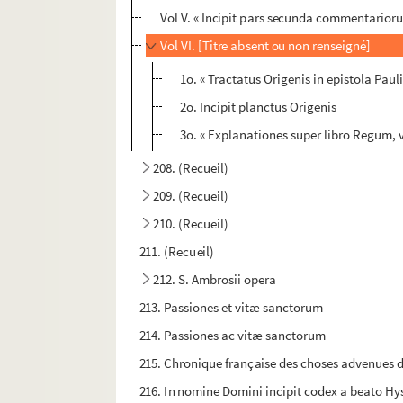
Vol V. « Incipit pars secunda commentarior
Vol VI. [Titre absent ou non renseigné]
1o. « Tractatus Origenis in epistola Pau
2o. Incipit planctus Origenis
3o. « Explanationes super libro Regum, 
208. (Recueil)
209. (Recueil)
210. (Recueil)
211. (Recueil)
212. S. Ambrosii opera
213. Passiones et vitæ sanctorum
214. Passiones ac vitæ sanctorum
215. Chronique française des choses advenues 
216. In nomine Domini incipit codex a beato Hys