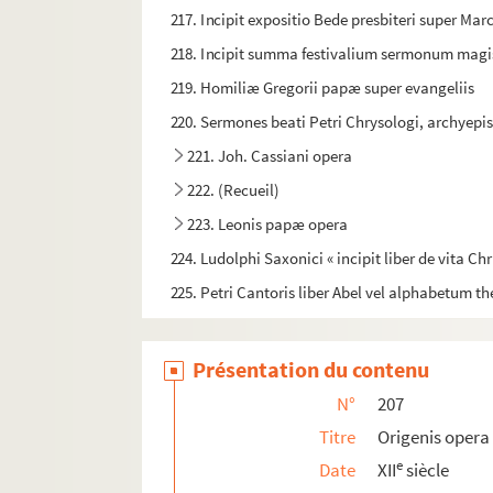
217. Incipit expositio Bede presbiteri super Ma
218. Incipit summa festivalium sermonum magis
219. Homiliæ Gregorii papæ super evangeliis
220. Sermones beati Petri Chrysologi, archyep
221. Joh. Cassiani opera
222. (Recueil)
223. Leonis papæ opera
224. Ludolphi Saxonici « incipit liber de vita 
225. Petri Cantoris liber Abel vel alphabetum the
226. Magistri Godefridi de Fontibus quodlibeta
227. Antiphonarium cum notis musicis
Présentation du contenu
228. Antiphonarium
N°
207
229. (Recueil)
Titre
Origenis opera
230. (Recueil)
e
Date
XII
siècle