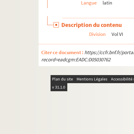
231. Antiphonarium
Langue
latin
232. Antiphonarium
233. (Recueil)
Description du contenu
234. (Recueil)
Division
Vol VI
235. Ludolphi Saxonici vita Christi
236. (Recueil)
Citer ce document :
https://ccfr.bnf.fr/por
237. Petri Rigæ Aurora
record=eadcgm:EADC:D05030762
238. (Recueil)
239. B. Hilarii expositio super psalmos
Plan du site
Mentions Légales
Accessibilit
240. (Recueil)
v 31.1.0
241. Psalterium cum glossa incipiente : «
Beatus
242. Incipit expositio Haimonis in libro apocaly
243. Missale Præmonstratense
244. (Recueil)
245. Origenis homeliæ super Veteri Testamen