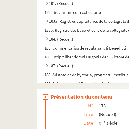
181. (Recueil)
182. Breviarium cum collectario
183a. Registres capitulaires de la collégiale 
183b. Registre des baux et cens de la collégiale
184. (Recueil)
185. Commentarius de regula sancti Benedicti
186. Incipit liber domni Hugonis de S. Victore d
187. (Recueil)
188. Aristoteles de hystoria, progressu, motibu
189. Epistolæ sancti Bernardi abbatis
190. (Recueil)
Présentation du contenu
191. (Recueil)
N°
173
192. Gregorii libris extractus Gregorialis
Titre
(Recueil)
193a. Petri Lombardi sententiarum libri IV
e
Date
XII
siècle
193b. Pars secunda glose magistri Petri Lombard