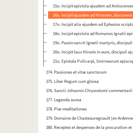
15o. Incipit epistola ejusdem ad Antiocenses
16o. Incipil ejusdem ad Hironem, diaconem 
17o. Incipit alia ejusdem ad Ephesios scrip
18o. Incipit epistola ad Romanos Ignatii ep
19o. Passio sancti Ignatii martyris, discipul
20o. Incipit laus Hironis in eum, discipuli ej
21o. Epistola Policarpi, Smirneorum episcopi
174. Passiones et vitæ sanctorum
175. Liber Regum cum glossa
176. Sancti Johannis Chrysostomi commentari
177. Legenda aurea
178. Piæ meditationes
179. Domaine de Chasteauregnault (en Ardenne) p
180. Receptes et despenses de la procuration et f