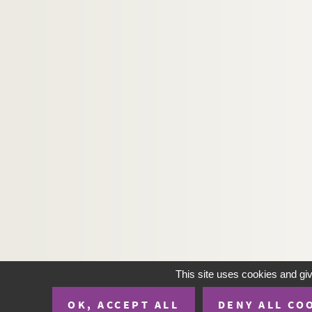
268. Petri Comestoris historia scholastica
269. Decretum Gratiani cum apparatu
270. Petri Lombardi sententiæ
271. Legenda aurea
272. (Recueil)
273. Antiphonarium Cartusiensium Montis Dei
274. (Recueil)
275. (Recueil)
276. Monasterii Signiacensis cartularium gener
277. Caroli Renati Billuart, ordinis Prædica
278. (Recueil)
279. (Recueil)
280. Traité des sièges et de l'attaque des place
This site uses cookies and gi
281. Mémoire sur Philisbourg, dressé sur les lieux
OK, ACCEPT ALL
DENY ALL CO
282. Registre de la correspondance politique et