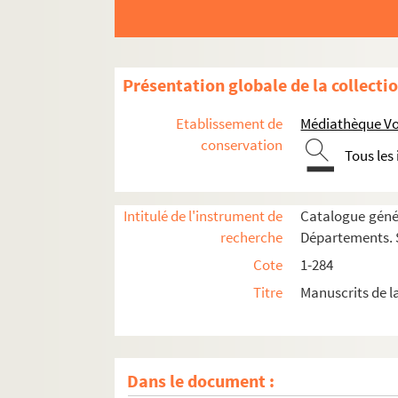
152. Vitæ SS. Patrum
153. Antiphonarium Cartusiense
154. Breviarium
Présentation globale de la collecti
155. Antiphonarium cum notis musicis
Etablissement de
Médiathèque Voy
156. Antiphonarium cum notis musicis
conservation
Tous les
157. (Recueil)
158. (Recueil)
Intitulé de l'instrument de
Catalogue génér
159. (Recueil)
recherche
Départements. S
160. Biblia sacra cum magna glossa incipient
Cote
1-284
161. Sermones
Titre
Manuscrits de l
162. Bedæ venerabilis homiliæ super evangeliis
163. (Recueil)
164. (Recueil)
Dans le document :
165. (Recueil)