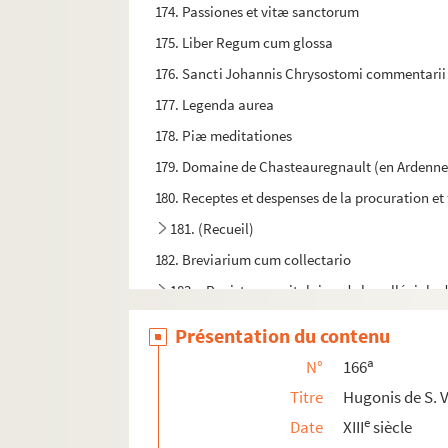
174. Passiones et vitæ sanctorum
175. Liber Regum cum glossa
176. Sancti Johannis Chrysostomi commentari
177. Legenda aurea
178. Piæ meditationes
179. Domaine de Chasteauregnault (en Ardenne) p
180. Receptes et despenses de la procuration et f
181. (Recueil)
182. Breviarium cum collectario
183a. Registres capitulaires de la collégiale 
183b. Registre des baux et cens de la collégiale
Présentation du contenu
184. (Recueil)
a
N°
166
185. Commentarius de regula sancti Benedicti
Titre
Hugonis de S. 
186. Incipit liber domni Hugonis de S. Victore d
e
Date
XIII
siècle
187. (Recueil)