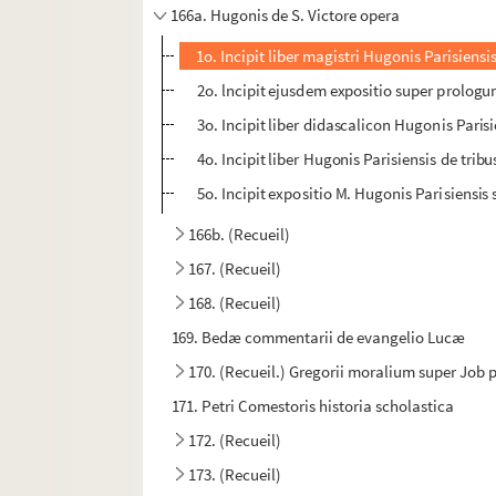
166a. Hugonis de S. Victore opera
1o. Incipit liber magistri Hugonis Parisiens
2o. lncipit ejusdem expositio super prolog
3o. Incipit liber didascalicon Hugonis Pari
4o. Incipit liber Hugonis Parisiensis de trib
5o. Incipit expositio M. Hugonis Parisiensi
166b. (Recueil)
167. (Recueil)
168. (Recueil)
169. Bedæ commentarii de evangelio Lucæ
170. (Recueil.) Gregorii moralium super Job 
171. Petri Comestoris historia scholastica
172. (Recueil)
173. (Recueil)