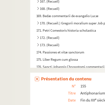
167. (Recueil)
168. (Recueil)
169. Bedæ commentarii de evangelio Lucæ
170. (Recueil.) Gregorii moralium super Job 
171. Petri Comestoris historia scholastica
172. (Recueil)
173. (Recueil)
174. Passiones et vitæ sanctorum
175. Liber Regum cum glossa
176. Sancti Johannis Chrysostomi commentari
177. Legenda aurea
Présentation du contenu
178. Piæ meditationes
N°
155
179. Domaine de Chasteauregnault (en Ardenne) p
Titre
Antiphonarium
180. Receptes et despenses de la procuration et f
e
Date
Fin du XII
siècl
181. (Recueil)