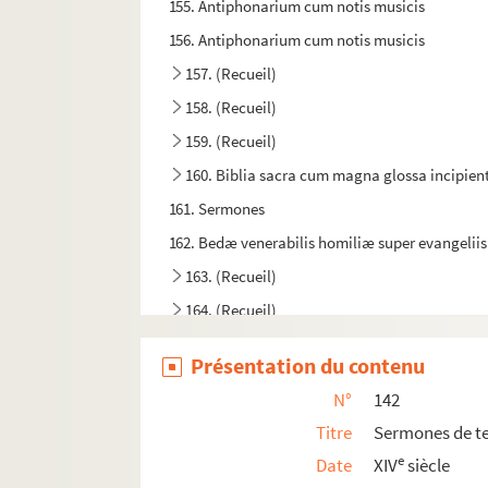
155. Antiphonarium cum notis musicis
156. Antiphonarium cum notis musicis
157. (Recueil)
158. (Recueil)
159. (Recueil)
160. Biblia sacra cum magna glossa incipient
161. Sermones
162. Bedæ venerabilis homiliæ super evangeliis
163. (Recueil)
164. (Recueil)
165. (Recueil)
Présentation du contenu
166a. Hugonis de S. Victore opera
N°
142
166b. (Recueil)
Titre
Sermones de 
167. (Recueil)
e
Date
XIV
siècle
168. (Recueil)