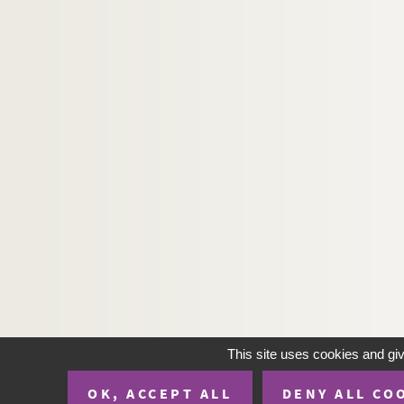
230. (Recueil)
231. Antiphonarium
232. Antiphonarium
233. (Recueil)
234. (Recueil)
235. Ludolphi Saxonici vita Christi
236. (Recueil)
237. Petri Rigæ Aurora
238. (Recueil)
239. B. Hilarii expositio super psalmos
240. (Recueil)
241. Psalterium cum glossa incipiente : «
Beatus
242. Incipit expositio Haimonis in libro apocaly
This site uses cookies and gi
243. Missale Præmonstratense
OK, ACCEPT ALL
DENY ALL CO