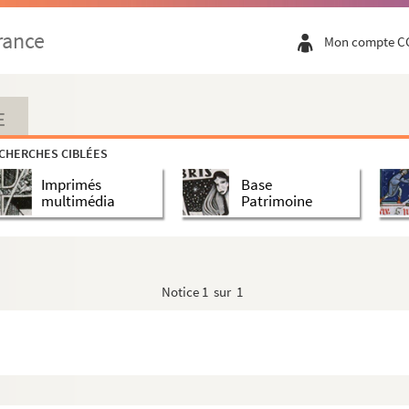
rance
Mon compte C
E
CHERCHES CIBLÉES
Imprimés
Base
multimédia
Patrimoine
Notice
1 sur 1
m alphabeti digestæ
mone francico-latino conflatus