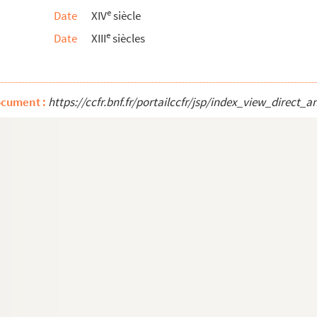
e
Date
XIV
siècle
tris Johannis Gallensis, de ordine fratrum M...
e
Date
XIII
siècles
s, hereticos, judeos et paganos
ocument :
https://ccfr.bnf.fr/portailccfr/jsp/index_view_dire
Willelmi, abbatis Sancti Theoderici, postea monach...