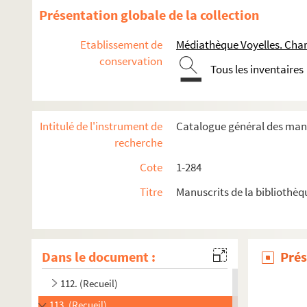
100. (Recueil)
Présentation globale de la collection
101. Biblia sacra
Etablissement de
Médiathèque Voyelles. Char
102. Leviticus, Numeri, Deuteronomium, cum glossa varioru
conservation
Tous les inventaires
103. (Recueil)
104. [Titre absent ou non renseigné]
105a. [Titre absent ou non renseigné]
Intitulé de l'instrument de
Catalogue général des manu
105b. Biblia sacra
recherche
106. (Recueil)
Cote
1-284
107. Biblia sacra
Titre
Manuscrits de la bibliothèq
108. Usus Cistercienses
109. (Recueil)
110. (Recueil)
Dans le document :
Prés
111. Sermones per annum
112. (Recueil)
113. (Recueil)