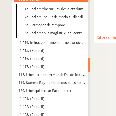
1o. Incipit itinerarium sive dietarium de vita religiosa fra
2o. Incipit libellus de modo audiendi confessiones
3o. Sermones de tempore
4o. Incipit opus magistri Alani contra hereticos waldense
Citer ce d
114. In hoc volumine continentur quedam opuscula domni 
115. (Recueil)
116. (Recueil)
117. (Recueil)
118. Liber sermonum Montis Dei de festis sanctorum
119. Summa Raymundi de casibus sine apparatu
120. Liber qui dicitur Pater noster
121. (Recueil)
122. (Recueil)
123. (Recueil)