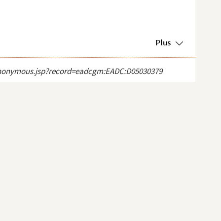
Plus
ct_anonymous.jsp?record=eadcgm:EADC:D05030379