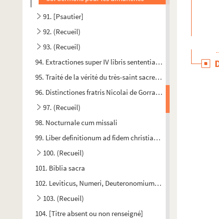
91. [Psautier]
92. (Recueil)
93. (Recueil)
94. Extractiones super IV libris sententiarum
95. Traité de la vérité du très-saint sacrement de l'autel
96. Distinctiones fratris Nicolai de Gorram secundum ordine
97. (Recueil)
98. Nocturnale cum missali
99. Liber definitionum ad fidem christianam spectantium ser
100. (Recueil)
101. Biblia sacra
102. Leviticus, Numeri, Deuteronomium, cum glossa varioru
103. (Recueil)
104. [Titre absent ou non renseigné]