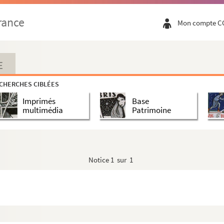
rance
Mon compte C
ione
ur in hoc volumine expositio magistri Hugo...
E
CHERCHES CIBLÉES
Imprimés
Base
multimédia
Patrimoine
Notice
1 sur 1