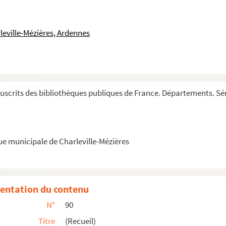
re
leville-Mézières, Ardennes
 Incipit prologus prior : « Benignitas ...
scrits des bibliothèques publiques de France. Départements. Sér
ue municipale de Charleville-Mézières
entation du contenu
échés mortels
N°
90
Titre
(Recueil)