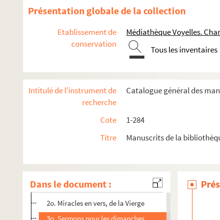
83. Incipiunt sermones magistri Jacobi de Lausana de tempo
Présentation globale de la collection
84. (Recueil)
Etablissement de
Médiathèque Voyelles. Char
85a. Sermones de festis sanctorum, dempto capite voluminis
conservation
85b. Incipit liber qui dicitur spiritualis gracie devote virginis.
Tous les inventaires
85c. (Recueil)
85d. (Recueil)
Intitulé de l'instrument de
Catalogue général des manu
85e. Exempla de quinque statibus fidelium
recherche
86. Breviarium
Cote
1-284
87. (Recueil)
Titre
Manuscrits de la bibliothèq
88. (Recueil)
89. (Recueil)
90. (Recueil)
Dans le document :
Prés
1o. Exposition des commandements de Dieu et des sept p
2o. Miracles en vers, de la Vierge
3o. Sermons pour les dimanches