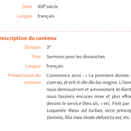
e
Date
XIII
siècle
Langue
français
Description du contenu
o
Division
3
m alphabeti digestæ
Titre
Sermons pour les dimanches
Langue
français
Présentation du
Commence ainsi : « La premiere domée d
contenu
cum eo, et erit in die illa lux magna
. Li bo
mone francico-latino conflatus
nous demoustrent et amonestent et dient q
nous fassiens encores miex et plus effo
devons le service Dieu oïr, » etc. Finit pa
m
Loquente Ihesu ad turbas, ecce princ
Domine, filia mea modo defuncta est,
etc.