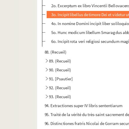
2o. Excerptum ex libro Vincentii Bellovacens
3o. Incipit libellus de timore Dei et videtu
4o. In nomine Domini incipit liber soliloquio
5o. Hunc modicum libellum Smaragdus abbas 
6o. Incipit rota veri religiosi secundum m
88. (Recueil)
89. (Recueil)
90. (Recueil)
91. [Psautier]
92. (Recueil)
93. (Recueil)
94. Extractiones super IV libris sententiarum
95. Traité de la vérité du très-saint sacrement de
96. Distinctiones fratris Nicolai de Gorram se