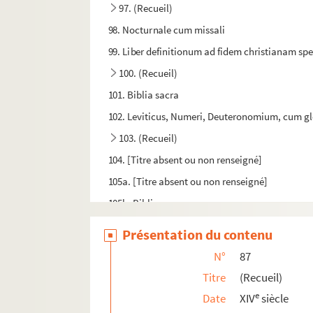
97. (Recueil)
98. Nocturnale cum missali
99. Liber definitionum ad fidem christianam sp
100. (Recueil)
101. Biblia sacra
102. Leviticus, Numeri, Deuteronomium, cum g
103. (Recueil)
104. [Titre absent ou non renseigné]
105a. [Titre absent ou non renseigné]
105b. Biblia sacra
106. (Recueil)
Présentation du contenu
107. Biblia sacra
N°
87
108. Usus Cistercienses
Titre
(Recueil)
109. (Recueil)
e
Date
XIV
siècle
110. (Recueil)