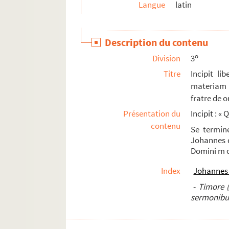
Langue
latin
111. Sermones per annum
112. (Recueil)
Description du contenu
113. (Recueil)
o
Division
3
114. In hoc volumine continentur quedam opu
Titre
Incipit li
115. (Recueil)
materiam 
116. (Recueil)
fratre de 
117. (Recueil)
Présentation du
Incipit : 
contenu
118. Liber sermonum Montis Dei de festis sanct
Se termine
Johannes d
119. Summa Raymundi de casibus sine apparat
Domini m c
120. Liber qui dicitur Pater noster
Index
Johannes 
121. (Recueil)
-
Timore (
122. (Recueil)
sermonibu
123. (Recueil)
124. (Recueil)