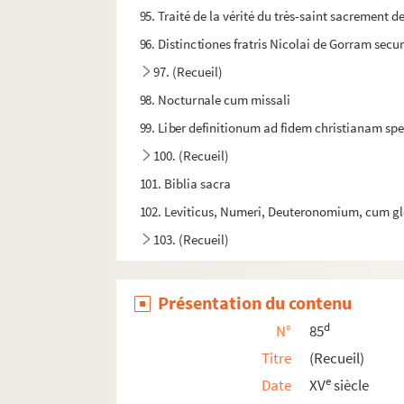
95. Traité de la vérité du très-saint sacrement de
96. Distinctiones fratris Nicolai de Gorram se
97. (Recueil)
98. Nocturnale cum missali
99. Liber definitionum ad fidem christianam sp
100. (Recueil)
101. Biblia sacra
102. Leviticus, Numeri, Deuteronomium, cum g
103. (Recueil)
104. [Titre absent ou non renseigné]
105a. [Titre absent ou non renseigné]
Présentation du contenu
105b. Biblia sacra
d
N°
85
106. (Recueil)
Titre
(Recueil)
107. Biblia sacra
e
Date
XV
siècle