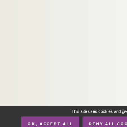
180. Receptes et despenses de la procuration et f
181. (Recueil)
182. Breviarium cum collectario
183a. Registres capitulaires de la collégiale 
183b. Registre des baux et cens de la collégiale
184. (Recueil)
185. Commentarius de regula sancti Benedicti
186. Incipit liber domni Hugonis de S. Victore d
187. (Recueil)
188. Aristoteles de hystoria, progressu, motibu
189. Epistolæ sancti Bernardi abbatis
190. (Recueil)
This site uses cookies and gi
191. (Recueil)
192. Gregorii libris extractus Gregorialis
OK, ACCEPT ALL
DENY ALL CO