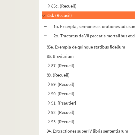
85c. (Recueil)
85d. (Recueil)
1o. Excerpta, sermones et orationes ad us
2o. Tractatus de VII peccatis mortalibus et d
85e. Exempla de quinque statibus fidelium
86. Breviarium
87. (Recueil)
88. (Recueil)
89. (Recueil)
90. (Recueil)
91. [Psautier]
92. (Recueil)
93. (Recueil)
94. Extractiones super IV libris sententiarum