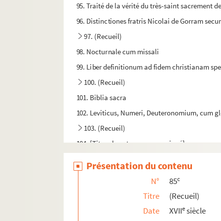
95. Traité de la vérité du très-saint sacrement de
96. Distinctiones fratris Nicolai de Gorram se
97. (Recueil)
98. Nocturnale cum missali
99. Liber definitionum ad fidem christianam sp
100. (Recueil)
101. Biblia sacra
102. Leviticus, Numeri, Deuteronomium, cum g
103. (Recueil)
104. [Titre absent ou non renseigné]
105a. [Titre absent ou non renseigné]
Présentation du contenu
105b. Biblia sacra
c
N°
85
106. (Recueil)
Titre
(Recueil)
107. Biblia sacra
e
Date
XVII
siècle
108. Usus Cistercienses