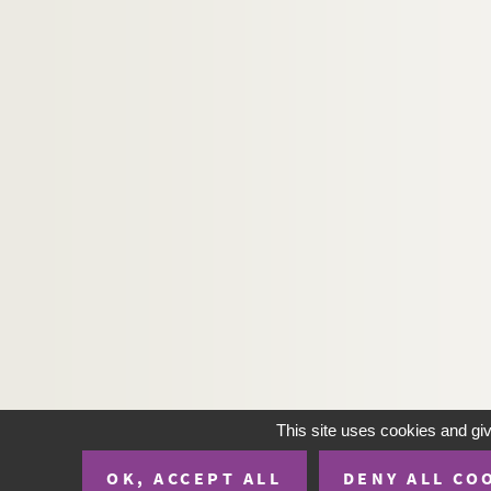
176. Sancti Johannis Chrysostomi commentari
177. Legenda aurea
178. Piæ meditationes
179. Domaine de Chasteauregnault (en Ardenne) p
180. Receptes et despenses de la procuration et f
181. (Recueil)
182. Breviarium cum collectario
183a. Registres capitulaires de la collégiale 
183b. Registre des baux et cens de la collégiale
184. (Recueil)
185. Commentarius de regula sancti Benedicti
186. Incipit liber domni Hugonis de S. Victore d
187. (Recueil)
This site uses cookies and gi
188. Aristoteles de hystoria, progressu, motibu
OK, ACCEPT ALL
DENY ALL CO