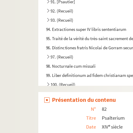
91. [Psautier]
92. (Recueil)
93. (Recueil)
94. Extractiones super IV libris sententiarum
95. Traité de la vérité du très-saint sacrement de
96. Distinctiones fratris Nicolai de Gorram se
97. (Recueil)
98. Nocturnale cum missali
99. Liber definitionum ad fidem christianam sp
100. (Recueil)
101. Biblia sacra
Présentation du contenu
102. Leviticus, Numeri, Deuteronomium, cum g
N°
82
103. (Recueil)
Titre
Psalterium
104. [Titre absent ou non renseigné]
e
Date
XIV
siècle
105a. [Titre absent ou non renseigné]