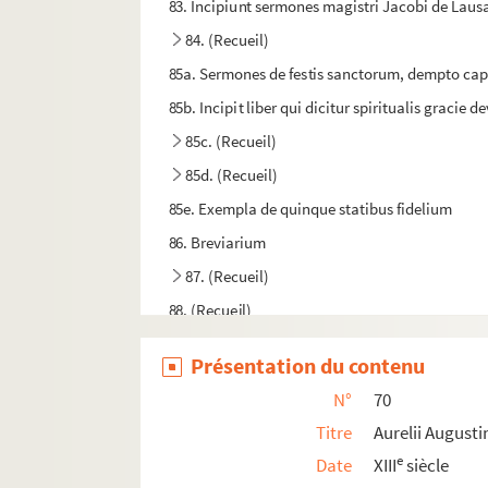
83. Incipiunt sermones magistri Jacobi de Lau
84. (Recueil)
85a. Sermones de festis sanctorum, dempto cap
85b. Incipit liber qui dicitur spiritualis gracie de
85c. (Recueil)
85d. (Recueil)
85e. Exempla de quinque statibus fidelium
86. Breviarium
87. (Recueil)
88. (Recueil)
89. (Recueil)
Présentation du contenu
90. (Recueil)
N°
70
91. [Psautier]
Titre
Aurelii Augusti
92. (Recueil)
e
Date
XIII
siècle
93. (Recueil)