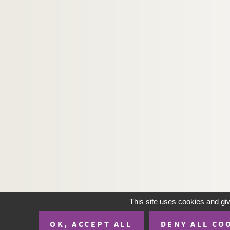
165. (Recueil)
166a. Hugonis de S. Victore opera
166b. (Recueil)
167. (Recueil)
168. (Recueil)
169. Bedæ commentarii de evangelio Lucæ
170. (Recueil.) Gregorii moralium super Job 
171. Petri Comestoris historia scholastica
172. (Recueil)
173. (Recueil)
174. Passiones et vitæ sanctorum
175. Liber Regum cum glossa
176. Sancti Johannis Chrysostomi commentari
This site uses cookies and gi
177. Legenda aurea
OK, ACCEPT ALL
DENY ALL CO