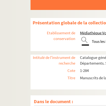
54. (Recueil)
55. Manuductio ad quinque partes philosophiæ
56. (Recueil)
Présentation globale de la collecti
57. (Recueil)
58. (Recueil)
Etablissement de
Médiathèque Voy
59. (Recueil)
conservation
Tous les
60. Antiphonarium
61. (Recueil)
Intitulé de l'instrument de
Catalogue génér
62. (Recueil)
recherche
Départements. S
63. (Recueil)
Cote
1-284
64. Rituale Cisterciense
Titre
Manuscrits de l
65. (Recueil)
66. (Recueil)
67. (Recueil)
Dans le document :
68. Psalterium