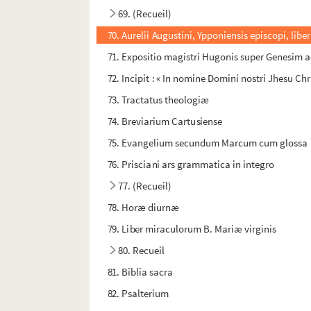
69. (Recueil)
70. Aurelii Augustini, Ypponiensis episcopi, liber
71. Expositio magistri Hugonis super Genesim a
72. Incipit : « In nomine Domini nostri Jhesu Ch
73. Tractatus theologiæ
74. Breviarium Cartusiense
75. Evangelium secundum Marcum cum glossa
76. Prisciani ars grammatica in integro
77. (Recueil)
78. Horæ diurnæ
79. Liber miraculorum B. Mariæ virginis
80. Recueil
81. Biblia sacra
82. Psalterium