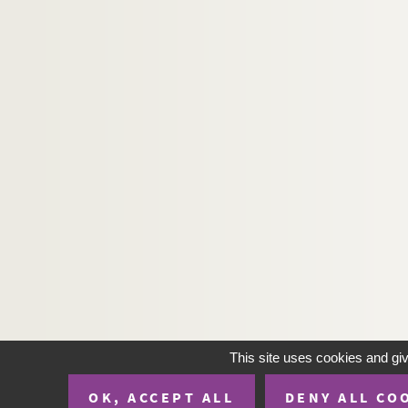
163. (Recueil)
164. (Recueil)
165. (Recueil)
166a. Hugonis de S. Victore opera
166b. (Recueil)
167. (Recueil)
168. (Recueil)
169. Bedæ commentarii de evangelio Lucæ
170. (Recueil.) Gregorii moralium super Job 
171. Petri Comestoris historia scholastica
172. (Recueil)
173. (Recueil)
174. Passiones et vitæ sanctorum
This site uses cookies and gi
175. Liber Regum cum glossa
OK, ACCEPT ALL
DENY ALL CO