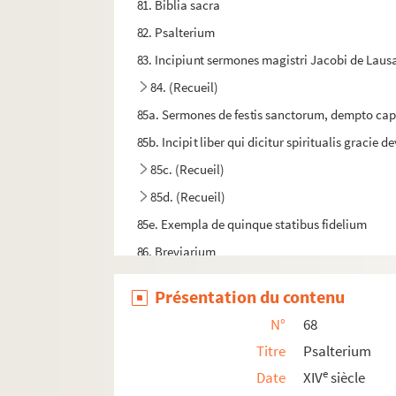
81. Biblia sacra
82. Psalterium
83. Incipiunt sermones magistri Jacobi de Lau
84. (Recueil)
85a. Sermones de festis sanctorum, dempto cap
85b. Incipit liber qui dicitur spiritualis gracie de
85c. (Recueil)
85d. (Recueil)
85e. Exempla de quinque statibus fidelium
86. Breviarium
87. (Recueil)
Présentation du contenu
88. (Recueil)
N°
68
89. (Recueil)
Titre
Psalterium
90. (Recueil)
e
Date
XIV
siècle
91. [Psautier]