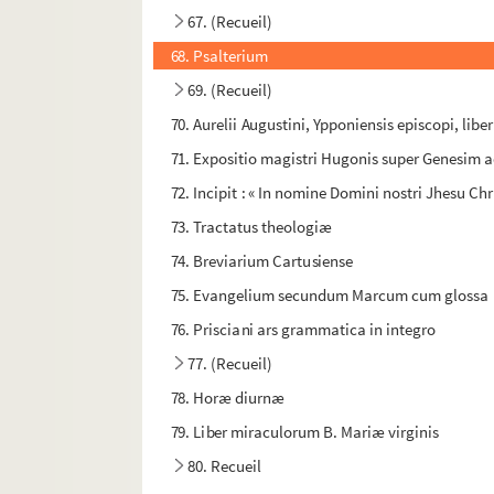
67. (Recueil)
68. Psalterium
69. (Recueil)
70. Aurelii Augustini, Ypponiensis episcopi, liber
71. Expositio magistri Hugonis super Genesim a
72. Incipit : « In nomine Domini nostri Jhesu Ch
73. Tractatus theologiæ
74. Breviarium Cartusiense
75. Evangelium secundum Marcum cum glossa
76. Prisciani ars grammatica in integro
77. (Recueil)
78. Horæ diurnæ
79. Liber miraculorum B. Mariæ virginis
80. Recueil