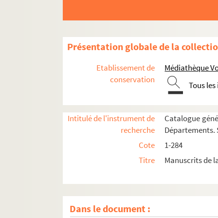
52. (Recueil)
53. Ivonis Carnotensis epistolæ
54. (Recueil)
Présentation globale de la collecti
55. Manuductio ad quinque partes philosophiæ
56. (Recueil)
Etablissement de
Médiathèque Voy
57. (Recueil)
conservation
Tous les
58. (Recueil)
59. (Recueil)
Intitulé de l'instrument de
Catalogue génér
60. Antiphonarium
recherche
Départements. S
61. (Recueil)
Cote
1-284
62. (Recueil)
Titre
Manuscrits de l
63. (Recueil)
64. Rituale Cisterciense
65. (Recueil)
Dans le document :
66. (Recueil)