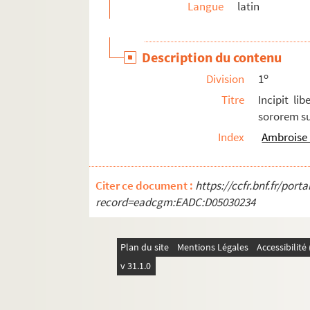
Langue
latin
88. (Recueil)
89. (Recueil)
Description du contenu
90. (Recueil)
o
Division
1
91. [Psautier]
Titre
Incipit li
92. (Recueil)
sororem su
93. (Recueil)
Index
Ambroise 
94. Extractiones super IV libris sententiarum
95. Traité de la vérité du très-saint sacrement de
Citer ce document :
https://ccfr.bnf.fr/por
96. Distinctiones fratris Nicolai de Gorram se
record=eadcgm:EADC:D05030234
97. (Recueil)
98. Nocturnale cum missali
Plan du site
Mentions Légales
Accessibilit
99. Liber definitionum ad fidem christianam sp
v 31.1.0
100. (Recueil)
101. Biblia sacra