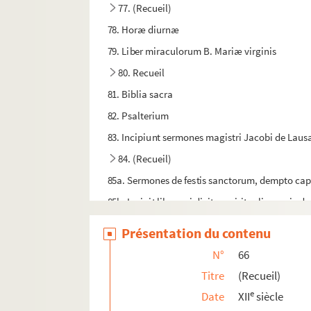
77. (Recueil)
78. Horæ diurnæ
79. Liber miraculorum B. Mariæ virginis
80. Recueil
81. Biblia sacra
82. Psalterium
83. Incipiunt sermones magistri Jacobi de Lau
84. (Recueil)
85a. Sermones de festis sanctorum, dempto cap
85b. Incipit liber qui dicitur spiritualis gracie de
85c. (Recueil)
Présentation du contenu
85d. (Recueil)
N°
66
85e. Exempla de quinque statibus fidelium
Titre
(Recueil)
86. Breviarium
e
Date
XII
siècle
87. (Recueil)