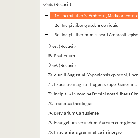
66. (Recueil)
1o. Incipit liber S. Ambrosii, Mediolanensis
2o. Incipit liber ejusdem de viduis
3o. Incipit liber primus beati Ambrosii, ep
67. (Recueil)
68. Psalterium
69. (Recueil)
70. Aurelii Augustini, Ypponiensis episcopi, liber
71. Expositio magistri Hugonis super Genesim a
72. Incipit : « In nomine Domini nostri Jhesu Ch
73. Tractatus theologiæ
74. Breviarium Cartusiense
75. Evangelium secundum Marcum cum glossa
76. Prisciani ars grammatica in integro