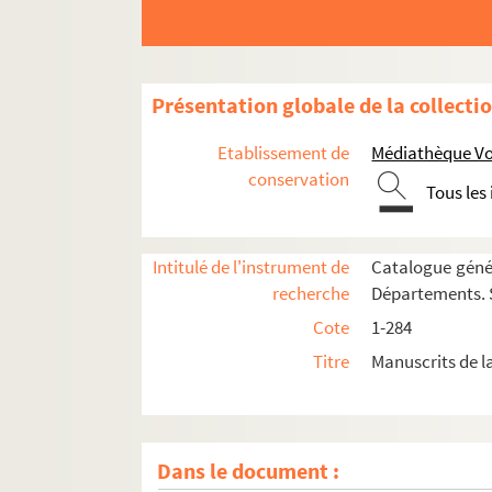
52. (Recueil)
53. Ivonis Carnotensis epistolæ
54. (Recueil)
Présentation globale de la collecti
55. Manuductio ad quinque partes philosophiæ
Etablissement de
Médiathèque Voy
56. (Recueil)
conservation
Tous les
57. (Recueil)
58. (Recueil)
Intitulé de l'instrument de
Catalogue génér
59. (Recueil)
recherche
Départements. S
60. Antiphonarium
Cote
1-284
61. (Recueil)
Titre
Manuscrits de l
62. (Recueil)
63. (Recueil)
64. Rituale Cisterciense
Dans le document :
65. (Recueil)