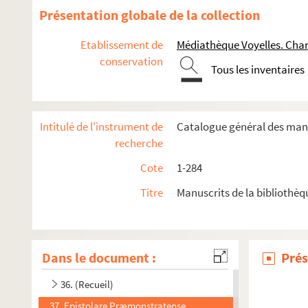
23. (Recueil)
Présentation globale de la collection
24. (Recueil)
Etablissement de
Médiathèque Voyelles. Char
25. Recueil
conservation
Tous les inventaires
26. (Recueil)
27. Liber Evangeliorum per annum
28. (Recueil)
Intitulé de l'instrument de
Catalogue général des manu
29. (Recueil)
recherche
30. Biblia sacra
Cote
1-284
31. (Recueil)
Titre
Manuscrits de la bibliothèq
32. (Recueil)
33. Psalterium
34. Rituale ad usum Præmonstratensium
Dans le document :
Prés
35. (Recueil)
36. (Recueil)
37. Epistolare Præmonstratense