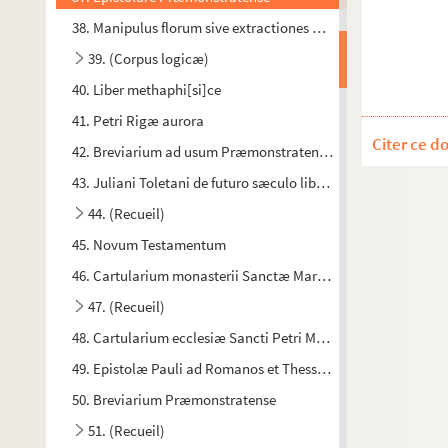
38. Manipulus florum sive extractiones originalium a magis
39. (Corpus logicæ)
40. Liber methaphi[si]ce
41. Petri Rigæ aurora
Citer ce d
42. Breviarium ad usum Præmonstratensium
43. Juliani Toletani de futuro sæculo libri III
44. (Recueil)
45. Novum Testamentum
46. Cartularium monasterii Sanctæ Mariæ Signiacensis in A
47. (Recueil)
48. Cartularium ecclesiæ Sancti Petri Maceriensis
49. Epistolæ Pauli ad Romanos et Thessalonicenses, cum ex
50. Breviarium Præmonstratense
51. (Recueil)