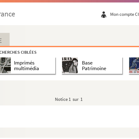
rance
Mon compte C
E
CHERCHES CIBLÉES
Imprimés
Base
multimédia
Patrimoine
Notice
1 sur 1