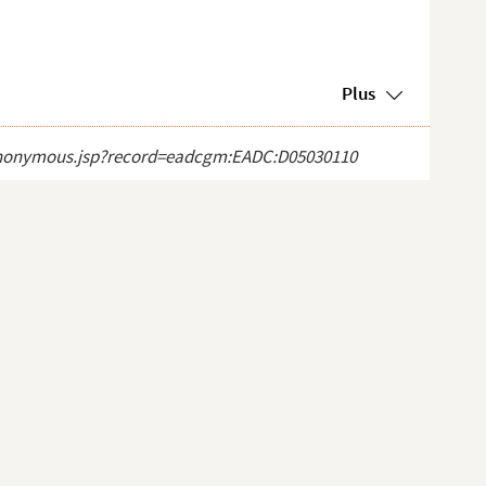
Plus
ct_anonymous.jsp?record=eadcgm:EADC:D05030110