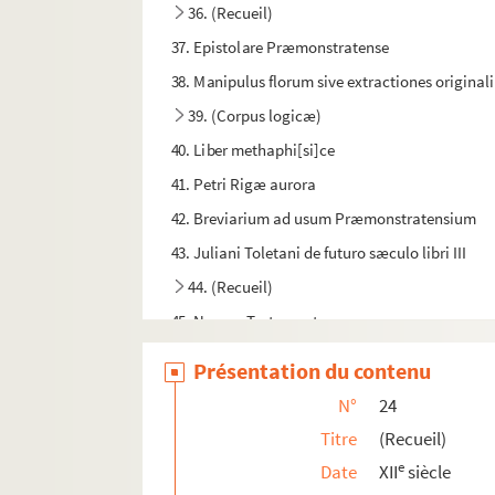
36. (Recueil)
37. Epistolare Præmonstratense
38. Manipulus florum sive extractiones origin
39. (Corpus logicæ)
40. Liber methaphi[si]ce
41. Petri Rigæ aurora
42. Breviarium ad usum Præmonstratensium
43. Juliani Toletani de futuro sæculo libri III
44. (Recueil)
45. Novum Testamentum
46. Cartularium monasterii Sanctæ Mariæ Sign
Présentation du contenu
47. (Recueil)
N°
24
48. Cartularium ecclesiæ Sancti Petri Macerien
Titre
(Recueil)
49. Epistolæ Pauli ad Romanos et Thessalonice
e
Date
XII
siècle
50. Breviarium Præmonstratense