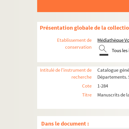
11. (Recueil)
12. (Recueil)
13. (Recueil)
Présentation globale de la collecti
14. Breviarium ad usum Præmonstratensium
Etablissement de
Médiathèque Voy
15. Explanatio Pascasii abbatis in trenis Jeremi
conservation
Tous les
16. (Recueil)
17. Liber Evangeliorum
Intitulé de l'instrument de
Catalogue génér
18. Breviarium ad usum Præmonstratorum
recherche
Départements. S
19. Sancti Gregorii homiliæ
Cote
1-284
20. S. Gregorii moralia in Job
Titre
Manuscrits de l
21. (Recueil)
22. (Recueil)
23. (Recueil)
Dans le document :
24. (Recueil)