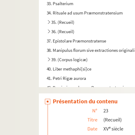
33. Psalterium
34. Rituale ad usum Præmonstratensium
35. (Recueil)
36. (Recueil)
37. Epistolare Præmonstratense
38. Manipulus florum sive extractiones origin
39. (Corpus logicæ)
40. Liber methaphi[si]ce
41. Petri Rigæ aurora
42. Breviarium ad usum Præmonstratensium
43. Juliani Toletani de futuro sæculo libri III
Présentation du contenu
44. (Recueil)
N°
23
45. Novum Testamentum
Titre
(Recueil)
46. Cartularium monasterii Sanctæ Mariæ Sign
e
Date
XV
siècle
47. (Recueil)