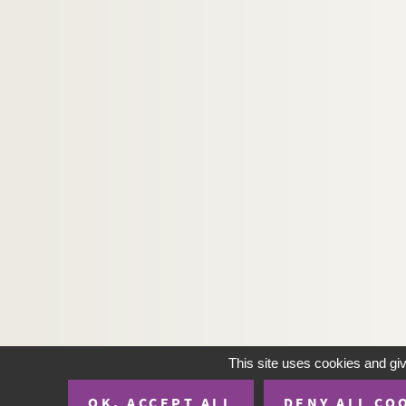
144. Incipit tractatus de communi viciorum, al
145. Partie du Nouveau Testament
146. Breviarium
147. Pars Novi Testamenti
148. Recueil d'extraits et de prières
149. Missale ecclesiæ Beatæ Marie Signiacensi
150. Decretum Gratiani
151. Johannis Sarisberiensis polycraticus et me
152. Vitæ SS. Patrum
153. Antiphonarium Cartusiense
154. Breviarium
155. Antiphonarium cum notis musicis
156. Antiphonarium cum notis musicis
This site uses cookies and gi
157. (Recueil)
OK, ACCEPT ALL
DENY ALL CO