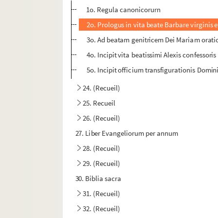
1o. Regula canonicorurn
2o. Prologus in vita beate Barbare virginis
3o. Ad beatam genitricem Dei Mariam oratio v
4o. Incipit vita beatissimi Alexis confessoris
5o. Incipit officium transfigurationis Domin
24. (Recueil)
25. Recueil
26. (Recueil)
27. Liber Evangeliorum per annum
28. (Recueil)
29. (Recueil)
30. Biblia sacra
31. (Recueil)
32. (Recueil)