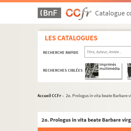
Catalogue co
LES CATALOGUES
1. Dialogi Gregorii papæ
RECHERCHE RAPIDE
2. Rupertus de divinis officiis
Imprimés
3. Missale ecclesiæ Sanctæ Mariæ Bellævallens
multimédia
RECHERCHES CIBLÉES
4. Cassiodori historia tripartita
5. Missale
6a. Sermones fratris Guidonis
Accueil CCFr
2o. Prologus in vita beate Barbare v
>
6b. F. Guidonis, ordinis Prædicatorum, sermone
7. (Recueil)
2o. Prologus in vita beate Barbare vir
8. (Recueil)
9. Petri Rigæ aurora