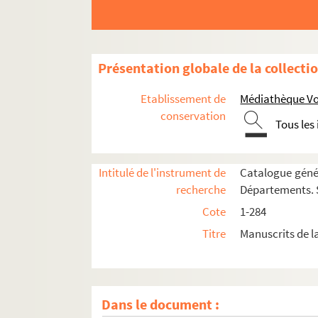
10. Thoma de Hybernia
11. (Recueil)
12. (Recueil)
Présentation globale de la collecti
13. (Recueil)
Etablissement de
Médiathèque Voy
14. Breviarium ad usum Præmonstratensium
conservation
Tous les
15. Explanatio Pascasii abbatis in trenis Jeremi
16. (Recueil)
Intitulé de l'instrument de
Catalogue génér
17. Liber Evangeliorum
recherche
Départements. S
18. Breviarium ad usum Præmonstratorum
Cote
1-284
19. Sancti Gregorii homiliæ
Titre
Manuscrits de l
20. S. Gregorii moralia in Job
21. (Recueil)
22. (Recueil)
Dans le document :
23. (Recueil)