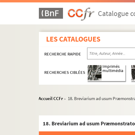
Catalogue co
LES CATALOGUES
RECHERCHE RAPIDE
Imprimés
multimédia
RECHERCHES CIBLÉES
Accueil CCFr
18. Breviarium ad usum Præmonst
>
1. Dialogi Gregorii papæ
18. Breviarium ad usum Præmonstrat
2. Rupertus de divinis officiis