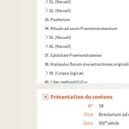
31. (Recueil)
32. (Recueil)
33. Psalterium
34. Rituale ad usum Præmonstratensium
35. (Recueil)
36. (Recueil)
37. Epistolare Præmonstratense
38. Manipulus florum sive extractiones origin
39. (Corpus logicæ)
40. Liber methaphi[si]ce
41. Petri Rigæ aurora
Présentation du contenu
42. Breviarium ad usum Præmonstratensium
N°
18
43. Juliani Toletani de futuro sæculo libri III
Titre
Breviarium a
44. (Recueil)
e
Date
XIV
siècle
45. Novum Testamentum