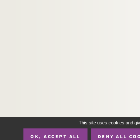
113. (Recueil)
114. In hoc volumine continentur quedam opu
115. (Recueil)
116. (Recueil)
117. (Recueil)
118. Liber sermonum Montis Dei de festis sanct
119. Summa Raymundi de casibus sine apparat
120. Liber qui dicitur Pater noster
121. (Recueil)
122. (Recueil)
123. (Recueil)
124. (Recueil)
125. (Recueil)
This site uses cookies and gi
126. (Recueil)
OK, ACCEPT ALL
DENY ALL CO