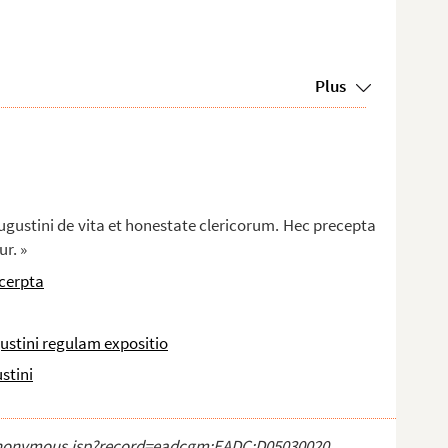
Plus
Augustini de vita et honestate clericorum. Hec precepta
r. »
xcerpta
gustini regulam expositio
stini
ct_anonymous.jsp?record=eadcgm:EADC:D05030020