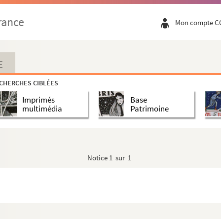
rance
Mon compte C
E
CHERCHES CIBLÉES
Imprimés
Base
multimédia
Patrimoine
Notice
1 sur 1