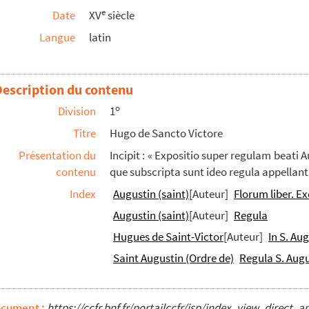
e
Date
XV
siècle
Langue
latin
Description du contenu
o
Division
1
Titre
Hugo de Sancto Victore
Présentation du
Incipit : « Expositio super regulam beati 
contenu
que subscripta sunt ideo regula appellantu
Index
Augustin (saint)
[Auteur]
Florum liber. E
Augustin (saint)
[Auteur]
Regula
Hugues de Saint-Victor
[Auteur]
In S. Au
Saint Augustin (Ordre de)
Regula S. Augu
ocument :
https://ccfr.bnf.fr/portailccfr/jsp/index_view_dire