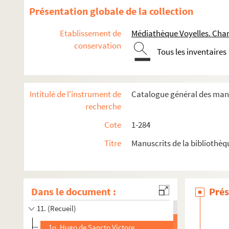
Présentation globale de la collection
Etablissement de
Médiathèque Voyelles. Char
1. Dialogi Gregorii papæ
conservation
2. Rupertus de divinis officiis
Tous les inventaires
3. Missale ecclesiæ Sanctæ Mariæ Bellævallensis, ordinis P
4. Cassiodori historia tripartita
Intitulé de l'instrument de
Catalogue général des manu
5. Missale
recherche
6a. Sermones fratris Guidonis
Cote
1-284
6b. F. Guidonis, ordinis Prædicatorum, sermones pro tempore
Titre
Manuscrits de la bibliothèq
7. (Recueil)
8. (Recueil)
9. Petri Rigæ aurora
Dans le document :
Prés
10. Thoma de Hybernia
11. (Recueil)
1o. Hugo de Sancto Victore