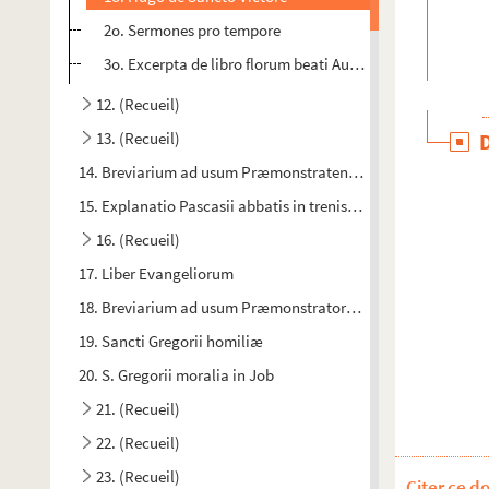
2o. Sermones pro tempore
3o. Excerpta de libro florum beati Augustini episcopi
12. (Recueil)
13. (Recueil)
14. Breviarium ad usum Præmonstratensium
15. Explanatio Pascasii abbatis in trenis Jeremie
16. (Recueil)
17. Liber Evangeliorum
18. Breviarium ad usum Præmonstratorum
19. Sancti Gregorii homiliæ
20. S. Gregorii moralia in Job
21. (Recueil)
22. (Recueil)
23. (Recueil)
Citer ce d