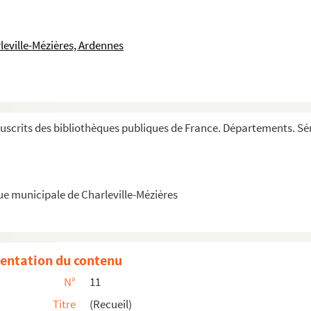
leville-Mézières, Ardennes
ræmonstratensis
scrits des bibliothèques publiques de France. Départements. Sér
 et festis sanctorum
ue municipale de Charleville-Mézières
entation du contenu
N°
11
Titre
(Recueil)