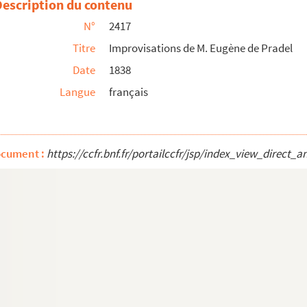
Description du contenu
vaux en 1115]
N°
2417
datée de Troyes, le 6 février 1814]
Titre
Improvisations de M. Eugène de Pradel
e
de bataillon, puis major du 19
régiment de lig...
Date
1838
Langue
français
d'épines
(cent quarante-huit vers)
)
.
ocument :
https://ccfr.bnf.fr/portailccfr/jsp/index_view_dire
d séminaire de Troyes (environ cinq cents vers)
be, en séance publique (environ quatre cents vers)....
s de redressemens tracés et déterminés en jaune,...
Segnari
Huez, maire de Troyes, le 9 septembre 1789
 1735