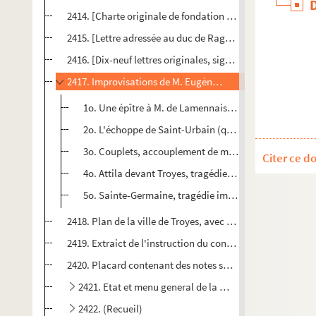
2414. [Charte originale de fondation de l'abbaye de Clair
2415. [Lettre adressée au duc de Raguse, par Napoléon, et 
2416. [Dix-neuf lettres originales, signées Bertrand, chef 
2417. Improvisations de M. Eugène de Pradel
1o. Une épître à M. de Lamennais, intitulée
Couronne 
2o. L'échoppe de Saint-Urbain (quatre vingt-huit vers
3o. Couplets, accouplement de mots, boutsrimés, etc
Citer ce d
4o. Attila devant Troyes, tragédie improvisée au gran
5o. Sainte-Germaine, tragédie improvisée à Bar-sur-Au
2418. Plan de la ville de Troyes, avec les nouveaux projet
2419. Extraict de l'instruction du confesseur, par le père 
2420. Placard contenant des notes sur l'assassinat de M. 
2421. Etat et menu general de la maison du Roy, année
2422. (Recueil)