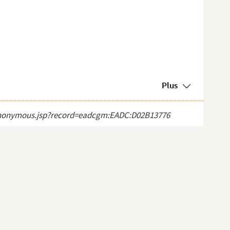
Plus
ct_anonymous.jsp?record=eadcgm:EADC:D02B13776