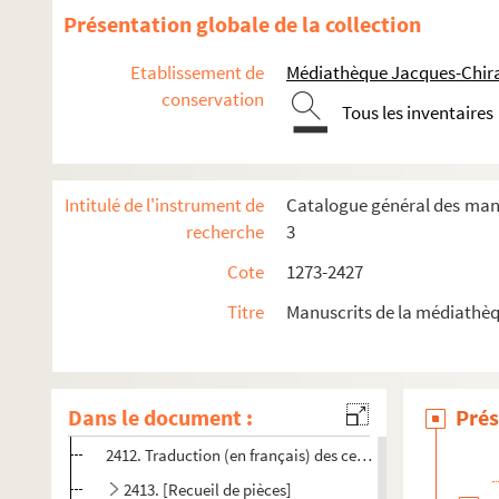
2399. Recueil de parades
Présentation globale de la collection
2400. La très-sainte Trinosophie
Etablissement de
Médiathèque Jacques-Chira
2401. Recueil
conservation
2402. Summule (Logices) magistri Lamberti de Liniaco C
Tous les inventaires
2403. (Recueil)
2404. (Incerti Summa de Proprietate verborum)
Intitulé de l'instrument de
Catalogue général des manus
2405. (Recueil)
recherche
3
2406. (Guillelmi Peraldi episcopi Lugdunensis Summa de Vi
Cote
1273-2427
2407. (Catalogue des livres et manuscrits choisis dans la b
Titre
Manuscrits de la médiathèq
2408. (Catalogue des livres et manuscrits choisis dans la b
2409. Mélanges de Numismatique ancienne et moderne (pa
2410. Numismatum privatæ collectionis, a Pompeio Mag
Dans le document :
Prés
2411. Description et évaluation approximative d'une coll
2412. Traduction (en français) des cent contes de Jérôme M
2413. [Recueil de pièces]