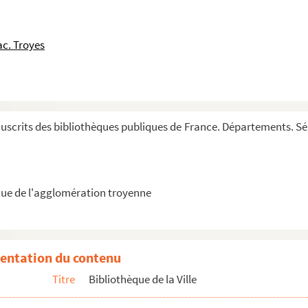
c. Troyes
astro
crits des bibliothèques publiques de France. Départements. Série
tiis et virtutibus)
ibliothèque de la ville de Troyes, en exécution...
ue de l'agglomération troyenne
ibliothèque de la ville de Troyes, en exécution...
r J. Jourdain d'Ervy)
no ad Rom. Augustulum, minutata ac commentata descript...
entation du contenu
ection de médailles antiques et modernes
Titre
Bibliothèque de la Ville
orlini, précédée du texte latin (par Ed. Th. Sim...