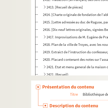
2413. [Recueil de pièces]
2414. [Charte originale de fondation de l'a
2415. [Lettre adressée au duc de Raguse, par
2416. [Dix-neuf lettres originales, signées B
2417. Improvisations de M. Eugène de Pr
2418. Plan de la ville de Troyes, avec les n
2419. Extraict de l'instruction du confesseur
2420. Placard contenant des notes sur l'ass
2421. Etat et menu general de la maison 
2422. (Recueil)
2423. Mémoire sur la Bibliothèque. nationale
Présentation du contenu
2424. Mélanges de diverses pièces curieu
Titre
Bibliothèque de
2425. Catalogus manuscriptorum codicum 
e
2426. Le Receul de M
...... greffier [du bai
Description du contenu