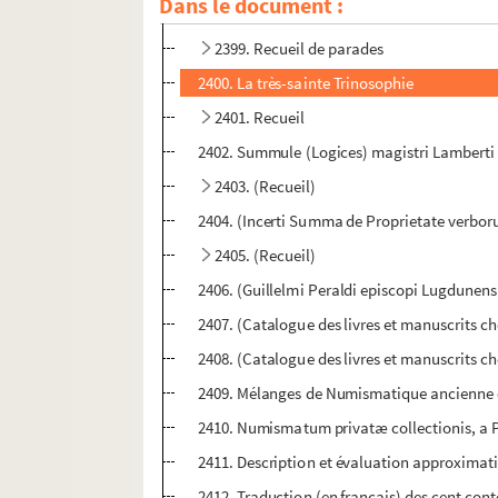
Dans le document :
2398. Recueil de dessins
2399. Recueil de parades
2400. La très-sainte Trinosophie
2401. Recueil
2402. Summule (Logices) magistri Lamberti 
2403. (Recueil)
2404. (Incerti Summa de Proprietate verbo
2405. (Recueil)
2406. (Guillelmi Peraldi episcopi Lugdunensi
2407. (Catalogue des livres et manuscrits cho
2408. (Catalogue des livres et manuscrits cho
2409. Mélanges de Numismatique ancienne e
2410. Numismatum privatæ collectionis, a
2411. Description et évaluation approximat
2412. Traduction (en français) des cent cont