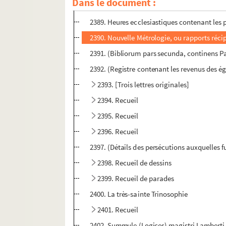
Dans le document :
2388. Liber Sacerdotis hebdomarii, ad usum 
2389. Heures ecclesiastiques contenant les p
2390. Nouvelle Métrologie, ou rapports récip
2391. (Bibliorum pars secunda, continens P
2392. (Registre contenant les revenus des égli
2393. [Trois lettres originales]
2394. Recueil
2395. Recueil
2396. Recueil
2397. (Détails des persécutions auxquelles fu
2398. Recueil de dessins
2399. Recueil de parades
2400. La très-sainte Trinosophie
2401. Recueil
2402. Summule (Logices) magistri Lamberti 