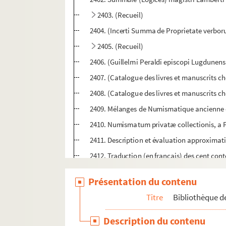
2403. (Recueil)
2404. (Incerti Summa de Proprietate verbo
2405. (Recueil)
2406. (Guillelmi Peraldi episcopi Lugdunensi
2407. (Catalogue des livres et manuscrits cho
2408. (Catalogue des livres et manuscrits cho
2409. Mélanges de Numismatique ancienne e
2410. Numismatum privatæ collectionis, a
2411. Description et évaluation approximat
2412. Traduction (en français) des cent cont
2413. [Recueil de pièces]
Présentation du contenu
2414. [Charte originale de fondation de l'a
Titre
Bibliothèque de
2415. [Lettre adressée au duc de Raguse, par
2416. [Dix-neuf lettres originales, signées B
Description du contenu