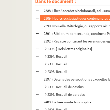
Dans le document :
2387. Ordo processionum Fraternitatis ad usu
2388. Liber Sacerdotis hebdomarii, ad usum 
2389. Heures ecclesiastiques contenant les p
2390. Nouvelle Métrologie, ou rapports récip
2391. (Bibliorum pars secunda, continens P
2392. (Registre contenant les revenus des égli
2393. [Trois lettres originales]
2394. Recueil
2395. Recueil
2396. Recueil
2397. (Détails des persécutions auxquelles fu
2398. Recueil de dessins
2399. Recueil de parades
2400. La très-sainte Trinosophie
2401. Recueil