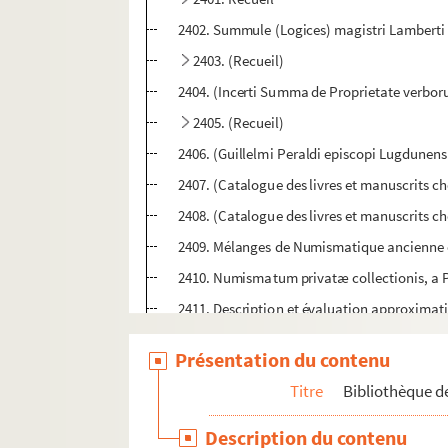
2402. Summule (Logices) magistri Lamberti 
2403. (Recueil)
2404. (Incerti Summa de Proprietate verbo
2405. (Recueil)
2406. (Guillelmi Peraldi episcopi Lugdunensi
2407. (Catalogue des livres et manuscrits cho
2408. (Catalogue des livres et manuscrits cho
2409. Mélanges de Numismatique ancienne e
2410. Numismatum privatæ collectionis, a
2411. Description et évaluation approximat
2412. Traduction (en français) des cent cont
Présentation du contenu
2413. [Recueil de pièces]
Titre
Bibliothèque de
2414. [Charte originale de fondation de l'a
2415. [Lettre adressée au duc de Raguse, par
Description du contenu