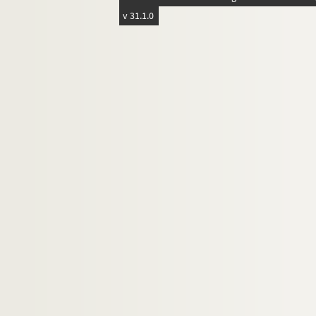
2392. (Registre contenant les revenus des égli
v 31.1.0
2393. [Trois lettres originales]
2394. Recueil
2395. Recueil
2396. Recueil
2397. (Détails des persécutions auxquelles fu
2398. Recueil de dessins
2399. Recueil de parades
2400. La très-sainte Trinosophie
2401. Recueil
2402. Summule (Logices) magistri Lamberti 
2403. (Recueil)
2404. (Incerti Summa de Proprietate verbo
2405. (Recueil)
2406. (Guillelmi Peraldi episcopi Lugdunensi