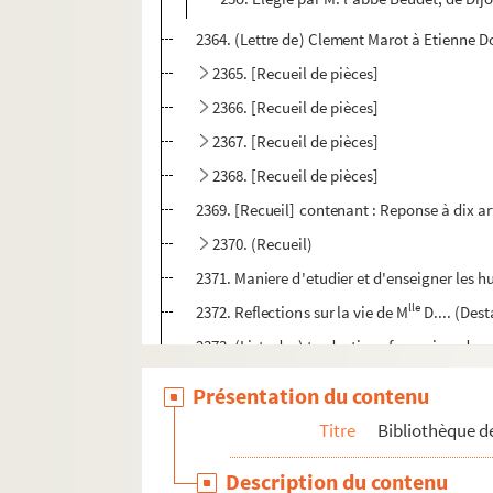
2364. (Lettre de) Clement Marot à Etienne Do
2365. [Recueil de pièces]
2366. [Recueil de pièces]
2367. [Recueil de pièces]
2368. [Recueil de pièces]
2369. [Recueil] contenant : Reponse à dix art
2370. (Recueil)
2371. Maniere d'etudier et d'enseigner les hum
lle
2372. Reflections sur la vie de M
D.... (Des
2373. (Liste des) traductions françoises des o
2374. (Recueil)
Présentation du contenu
2375. Recueil de poésies diverses
Titre
Bibliothèque de
2376. Examen (critique) de la Genese
Description du contenu
2377. Examen (critique) du Nouveau Testa