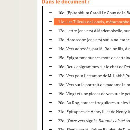
Dans le document :
9o. Histoire de Larisse, traduite du lati
10o. (Epitaphium Caroli Le Goux de la B
11o. Les Tilleuls de Lonvis, métamorphos
12o. Lettre (en vers) à Mademoiselle, sur
13o. Horoscope (en vers) sur la naissance
14o. Vers adressés, par M. Racine fils, 
15o. Epigramme sur ces mots de certaine 
16o. Deux epigrammes sur le chat de Pet
17o. Vers pour l'estampe de M. l'abbé Puc
18o. Vers sur le portrait de madame la pr
19o. Vingt et une pieces de vers sur le p
20o. Au Roy, stances irregulieres sur les 
21o. Epitaphes de Henry III et de Henry I
22o. (Onze vers signés
Baudot-Laisné
pou
23o. Elegie par M. l'abbé Beudet, de Dij