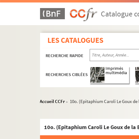
2342. Recueil
2343. Relatio sive annotatio Visitationis in
Catalogue co
2344. Consultation de M. Bargeton, avocat au
2345. Recueil
LES CATALOGUES
2346. Recueil
2347. Recueil
RECHERCHE RAPIDE
2348. Notes sur les observations de MM. Br
2349. Extrait sommaire d'un grand registre 
Imprimés
multimédia
RECHERCHES CIBLÉES
2350. Recueil
2351. Recit abregé de la vie et des vertus d
2352. Recueil contenant quatre lettres or
Accueil CCFr
10o. (Epitaphium Caroli Le Goux de 
>
2353. (Deux) discours prononcés (en convulsi
2354. Recueil
2355. [Recueil, dont plusieurs pièces de M
10o. (Epitaphium Caroli Le Goux de la 
2356. Recueil