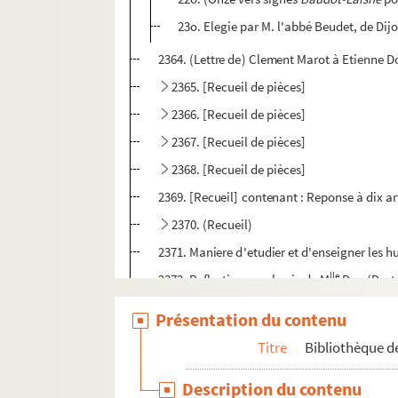
23o. Elegie par M. l'abbé Beudet, de Dij
2364. (Lettre de) Clement Marot à Etienne Do
2365. [Recueil de pièces]
2366. [Recueil de pièces]
2367. [Recueil de pièces]
2368. [Recueil de pièces]
2369. [Recueil] contenant : Reponse à dix art
2370. (Recueil)
2371. Maniere d'etudier et d'enseigner les hum
lle
2372. Reflections sur la vie de M
D.... (Des
2373. (Liste des) traductions françoises des o
Présentation du contenu
2374. (Recueil)
Titre
Bibliothèque de
2375. Recueil de poésies diverses
Description du contenu
2376. Examen (critique) de la Genese