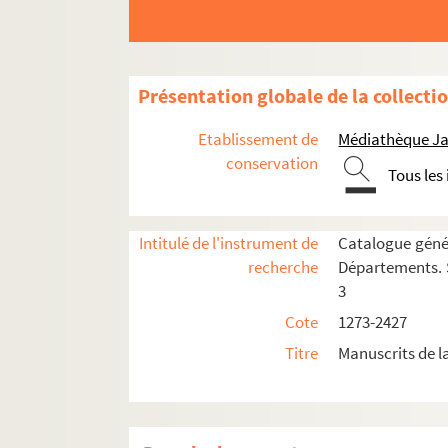
2357. Recueil
2358. Recueil
2359. [Recueil de pièces]
Présentation globale de la collecti
2360. [Recueil de pièces]
Etablissement de
Médiathèque Ja
2361. Cathalogue des très catholicques et sa
conservation
Tous les
2362. [Recueil de pièces]
2363. [Recueil de pièces]
Intitulé de l'instrument de
Catalogue génér
1o. La Moÿsade, par le sieur Rousseau, à
recherche
Départements. S
2o. Lettre de M. Brunet de Monforand à 
3
3o. (Pièce de vers) sur l'education de l
Cote
1273-2427
4o. Epître de Voltaire au roy de Prusse, 
Titre
Manuscrits de 
5o. Epître sur l'honneur, par M. de Mervi
6o. Deux odes imitées des pseaumes, par 
7o. Vers de M. de la Condamine, de l'Aca