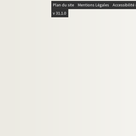
2391. (Bibliorum pars secunda, continens P
Plan du site
Mentions Légales
Accessibilit
2392. (Registre contenant les revenus des égli
v 31.1.0
2393. [Trois lettres originales]
2394. Recueil
2395. Recueil
2396. Recueil
2397. (Détails des persécutions auxquelles fu
2398. Recueil de dessins
2399. Recueil de parades
2400. La très-sainte Trinosophie
2401. Recueil
2402. Summule (Logices) magistri Lamberti 
2403. (Recueil)
2404. (Incerti Summa de Proprietate verbo
2405. (Recueil)