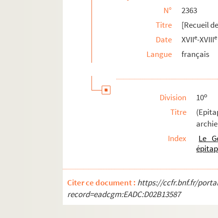
N°
2363
2377. Examen (critique) du Nouveau Testa
Titre
[Recueil de
2378. Preuves que l'auteur de la Religion ch
e
e
Date
XVII
-XVIII
2379. Ce sont les articles, status et ordonna
Langue
français
2380. Discours sur le traitté d'Arras faict e
2381. Kalendarium et annotationes pro eccl
2382. Tractatus de Pœnitentia et indulgentii
o
Division
10
2383. Journal de ce qui s'est passé en Sorbon
Titre
(Epit
2384. Catalogue des traductions françoises de
archie
2385. Almanach curieux commençant en l'anné
Index
Le G
2386. (Quatre cent six bulletins formant la
épitap
2387. Ordo processionum Fraternitatis ad usu
2388. Liber Sacerdotis hebdomarii, ad usum 
Citer ce document :
https://ccfr.bnf.fr/por
2389. Heures ecclesiastiques contenant les p
record=eadcgm:EADC:D02B13587
2390. Nouvelle Métrologie, ou rapports récip