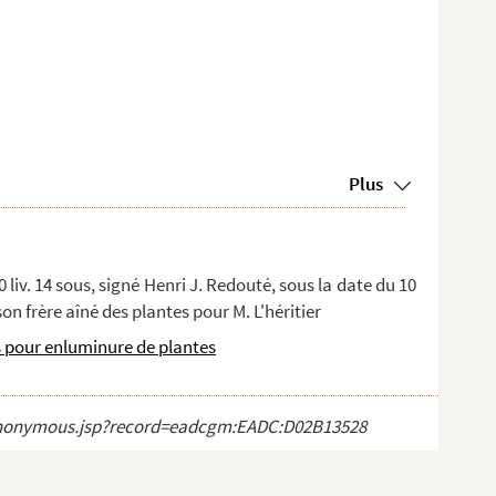
Plus
 liv. 14 sous, signé Henri J. Redouté, sous la date du 10
n frère aîné des plantes pour M. L'héritier
s pour enluminure de plantes
ct_anonymous.jsp?record=eadcgm:EADC:D02B13528