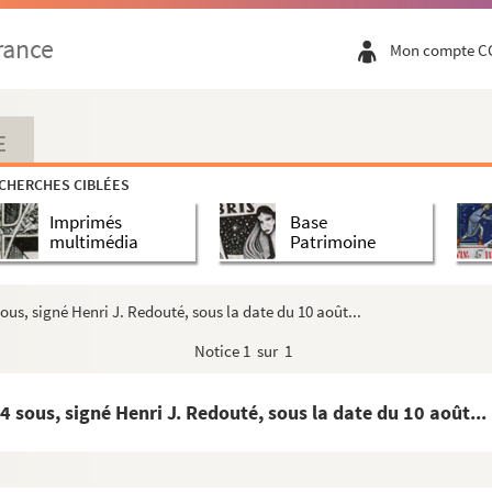
à la venerable abbesse de Port-Royal (1612, 161...
rance
Mon compte C
os, abbé de Saint-Cyran (1672)
E
CHERCHES CIBLÉES
omini 1686 ab illustrissimo ac reverendissimo do...
Imprimés
Base
 Paris, sur le francaleu de Provence, et la condu...
multimédia
Patrimoine
sous, signé Henri J. Redouté, sous la date du 10 août...
Notice
1 sur 1
nin et de La Mare sur la coutume (de Bourgogne)
ir rouge estant en la chambre des comptes de Dijon...
4 sous, signé Henri J. Redouté, sous la date du 10 août...
rée mere Marie de Saint Charle, decedée en odeur...