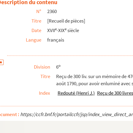
Description du contenu
i dès le temps des Apostres, ou peu après, ont e...
N°
2360
Titre
[Recueil de pièces]
e
e
Date
XVII
-XIX
siècle
tête de l'édition des œuvres de ce poète donnée ...
Langue
français
o
Division
6
Titre
Reçu de 300 liv. sur un mémoire de 470
août 1790, pour avoir enluminé avec so
 matieres de la Grace, dans laquelle on developp...
Index
Redouté (Henri J.)
Reçu de 300 livre
 R. P...... de l'Oratoire
ddressées à madame sa tante la Reverende Mere ...
ocument :
https://ccfr.bnf.fr/portailccfr/jsp/index_view_dire
. Peres, grecs et latins, suivant l'ordre chro...