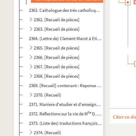
2361. Cathalogue des très catholicques et sainctz peres qu
2362. [Recueil de pièces]
2363. [Recueil de pièces]
2364. (Lettre de) Clement Marot à Etienne Dolet, (mise en 
2365. [Recueil de pièces]
2366. [Recueil de pièces]
2367. [Recueil de pièces]
2368. [Recueil de pièces]
2369. [Recueil] contenant : Reponse à dix articles sur les
2370. (Recueil)
2371. Maniere d'etudier et d'enseigner les humanités, par le
lle
2372. Reflections sur la vie de M
D.... (Destancheaux), a
Citer ce d
2373. (Liste des) traductions françoises des ouvrages des SS
2374. (Recueil)