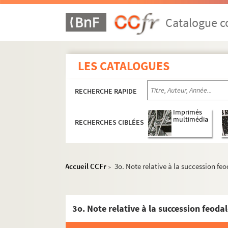
2317. (Recueil.) Mémoires historiques sur la 
2318. (Recueil de pièces sur l'épiscopat de M
Catalogue co
2319. Extraict de la responce apologetique à 
2320. (Recueil)
LES CATALOGUES
2321. Catalogue ou Poulier des benefices du 
2322. (Notes historiques de ce qui s'est pas
RECHERCHE RAPIDE
2323. (Gazette de Paris, comprenant les anné
2324. Plan général de l'hotel de la monnoye 
Imprimés
multimédia
RECHERCHES CIBLÉES
2325. Projet d'une nouvelle philosophie, ou 
2326. OEuvres diverses du sieur Rousseau (di
2327. (Notes historiques sur Troyes, et princi
Accueil CCFr
3o. Note relative à la succession feo
>
2328. Antiphonarium Lingonense, ad normam 
2329. (Recueil)
2330. Théorie des machines tractoires, suivi
3o. Note relative à la succession feodal
2331. Balistique. Mémoire sur la théorie du m