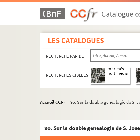
2320. (Recueil)
2321. Catalogue ou Poulier des benefices du 
Catalogue co
2322. (Notes historiques de ce qui s'est pas
2323. (Gazette de Paris, comprenant les anné
LES CATALOGUES
2324. Plan général de l'hotel de la monnoye 
2325. Projet d'une nouvelle philosophie, ou 
RECHERCHE RAPIDE
2326. OEuvres diverses du sieur Rousseau (di
2327. (Notes historiques sur Troyes, et princi
Imprimés
multimédia
RECHERCHES CIBLÉES
2328. Antiphonarium Lingonense, ad normam 
2329. (Recueil)
2330. Théorie des machines tractoires, suivi
Accueil CCFr
9o. Sur la double genealogie de S. 
>
2331. Balistique. Mémoire sur la théorie du m
2332. Des manivelles (par le même M. P. J. 
2333. Recueil de lettres, la plupart origin
9o. Sur la double genealogie de S. Jos
2334. Vingt-cinq lettres originales de M. D