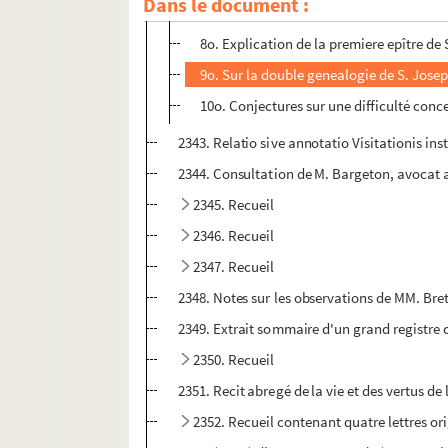
Dans le document :
7o. Explication de ce passage de la seco
8o. Explication de la premiere epître de 
9o. Sur la double genealogie de S. Jose
10o. Conjectures sur une difficulté conce
2343. Relatio sive annotatio Visitationis in
2344. Consultation de M. Bargeton, avocat au
2345. Recueil
2346. Recueil
2347. Recueil
2348. Notes sur les observations de MM. Br
2349. Extrait sommaire d'un grand registre 
2350. Recueil
2351. Recit abregé de la vie et des vertus d
2352. Recueil contenant quatre lettres or