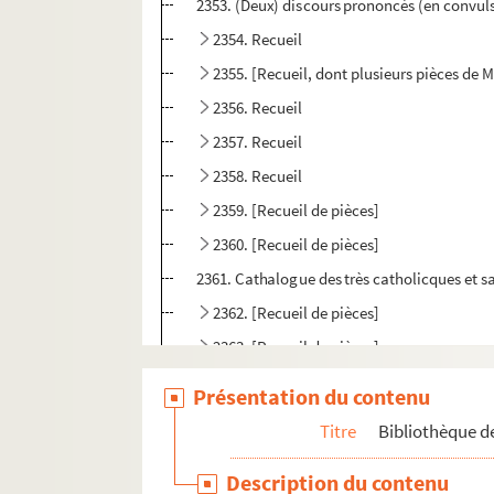
2353. (Deux) discours prononcés (en convulsi
2354. Recueil
2355. [Recueil, dont plusieurs pièces de M
2356. Recueil
2357. Recueil
2358. Recueil
2359. [Recueil de pièces]
2360. [Recueil de pièces]
2361. Cathalogue des très catholicques et sa
2362. [Recueil de pièces]
2363. [Recueil de pièces]
2364. (Lettre de) Clement Marot à Etienne Do
Présentation du contenu
2365. [Recueil de pièces]
Titre
Bibliothèque de
2366. [Recueil de pièces]
Description du contenu
2367. [Recueil de pièces]